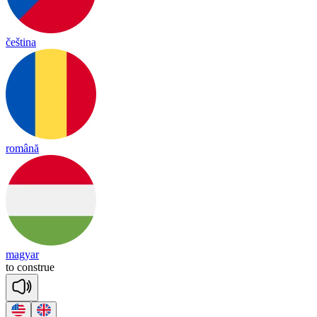
čeština
română
magyar
to
cons
true