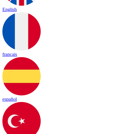
English
français
español