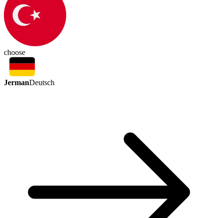
choose
Jerman
Deutsch