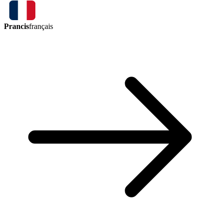
Prancis
français