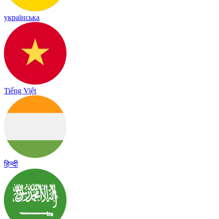
українська
Tiếng Việt
हिन्दी