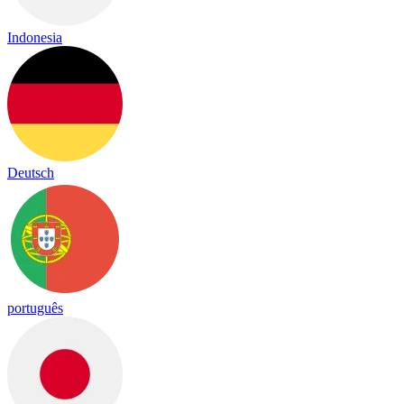
Indonesia
Deutsch
português