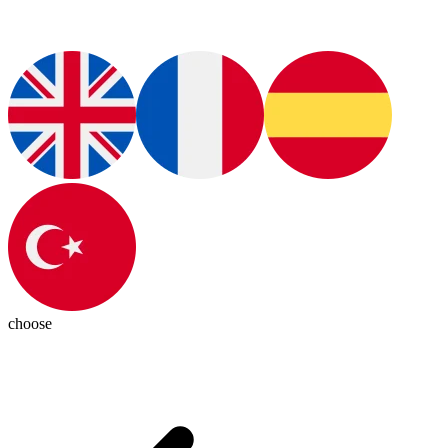
choose