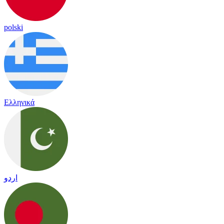
polski
Ελληνικά
اردو