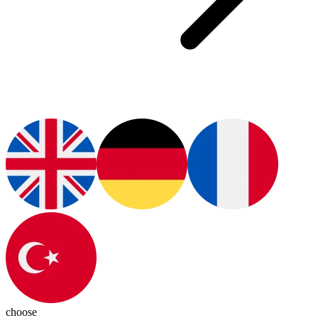
choose