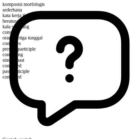
komposisi morfologis
sederhana
kata kerja tindakan
beraturan
kala sekarang
construe
orang ketiga tunggal
construes
present participle
construing
simple past
construed
past participle
construed