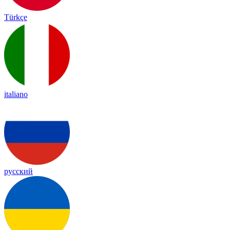
Türkçe
italiano
русский