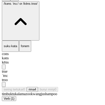
/kəns.ˈtru:/
or /kēns.troo/
suku kata
fonem
cons
kəns
kēns
true
ˈtru:
troo
sering tertukar
0
rima
4
bunyi mirip
0
timbuktu
kalamazoo
kwangju
shampoo
Verb
(
1
)