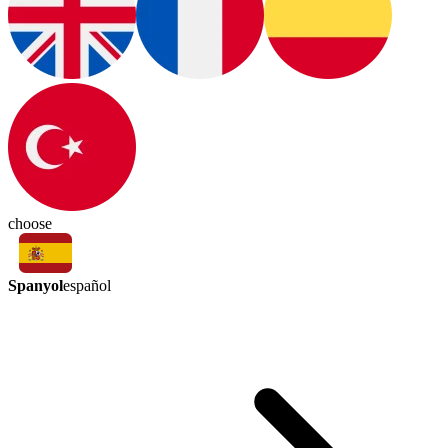
choose
Spanyol
español