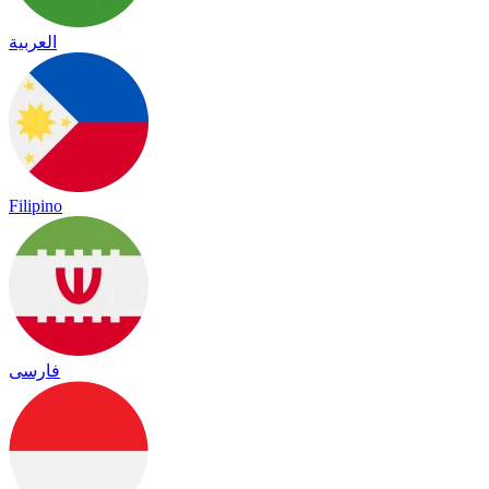
العربية
Filipino
فارسی