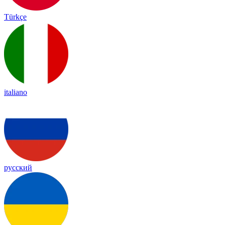
Türkçe
italiano
русский