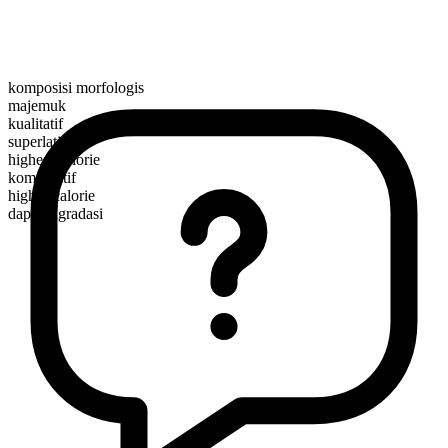
komposisi morfologis
majemuk
kualitatif
superlatif
highest-calorie
komparatif
higher-calorie
dapat digradasi