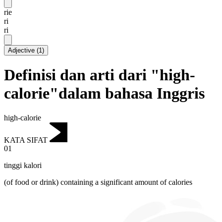
rie
ri
ri
Adjective
(
1
)
Definisi dan arti dari "high-
calorie"dalam bahasa Inggris
high-calorie
KATA SIFAT
01
tinggi kalori
(of food or drink) containing a significant amount of calories