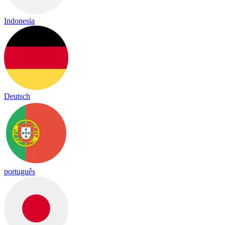
Indonesia
Deutsch
português