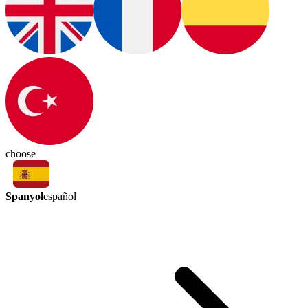
choose
Spanyol
español