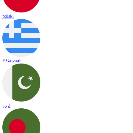
polski
Ελληνικά
اردو