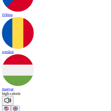
čeština
română
magyar
high
-
ca
lo
rie