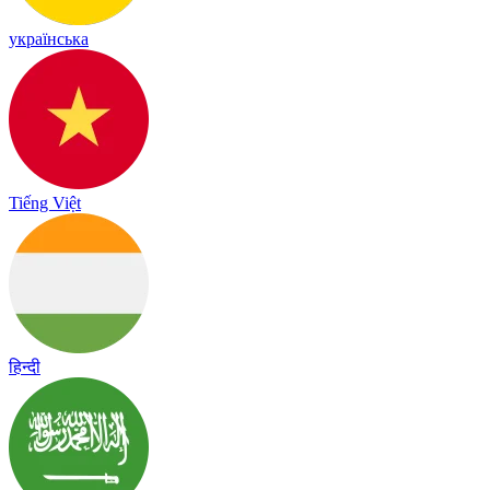
українська
Tiếng Việt
हिन्दी