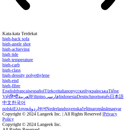
Kata-kata Terdekat
high-back sofa
high-angle shot
high-achieving
high tide
high temperature
high-carb
high-class
high-density polyethylene
high-end
high-fibre
English
français
español
Türkçe
italiano
русский
українська
Tiếng
Việt
हिन्दी
العربية
Filipino
فارسی
Indonesia
Deutsch
português
日本語
中文
한국어
polski
Ελληνικά
اردو
বাংলা
Nederlands
svenska
čeština
română
magyar
Copyright © 2024 Langeek Inc. | All Rights Reserved |
Privacy
Policy
Copyright © 2024 Langeek Inc.
All Rights Reserved