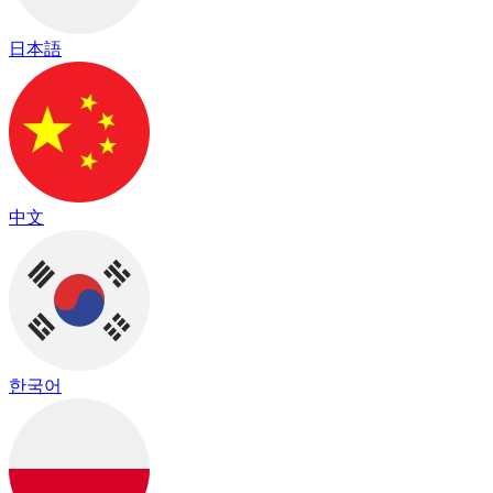
日本語
中文
한국어