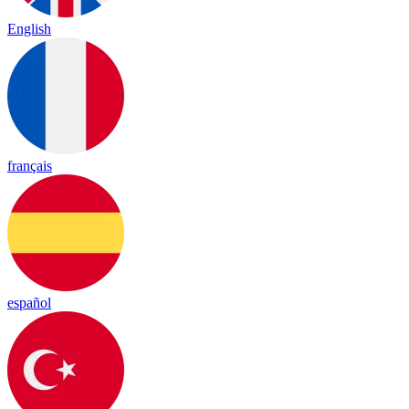
English
français
español