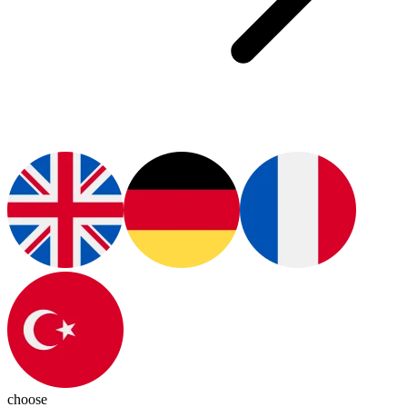
choose