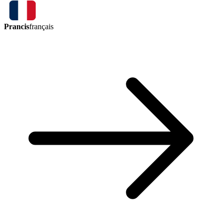
Prancis
français