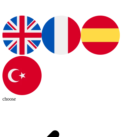
choose