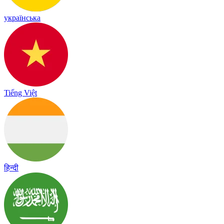
українська
Tiếng Việt
हिन्दी