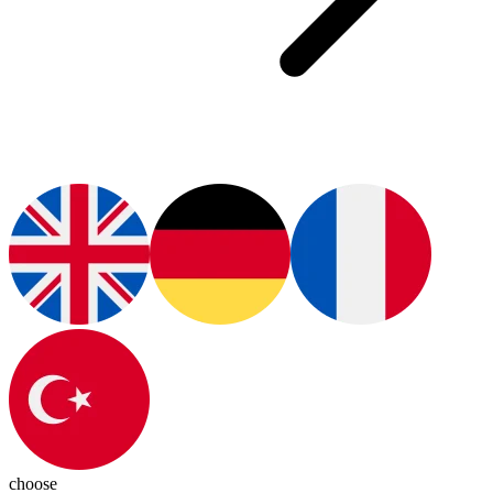
choose