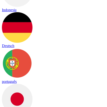
Indonesia
Deutsch
português