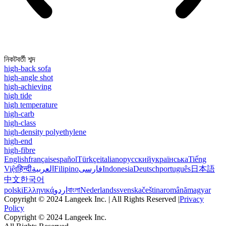
নিকটবর্তী শব্দ
high-back sofa
high-angle shot
high-achieving
high tide
high temperature
high-carb
high-class
high-density polyethylene
high-end
high-fibre
English
français
español
Türkçe
italiano
русский
українська
Tiếng
Việt
हिन्दी
العربية
Filipino
فارسی
Indonesia
Deutsch
português
日本語
中文
한국어
polski
Ελληνικά
اردو
বাংলা
Nederlands
svenska
čeština
română
magyar
Copyright © 2024 Langeek Inc. | All Rights Reserved |
Privacy
Policy
Copyright © 2024 Langeek Inc.