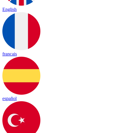
English
français
español