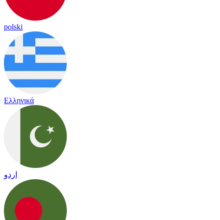
polski
Ελληνικά
اردو