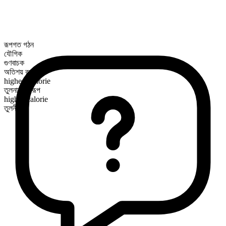
রূপগত গঠন
যৌগিক
গুণবাচক
অতিশয় রূপ
highest-calorie
তুলনামূলক রূপ
higher-calorie
তুলনীয়