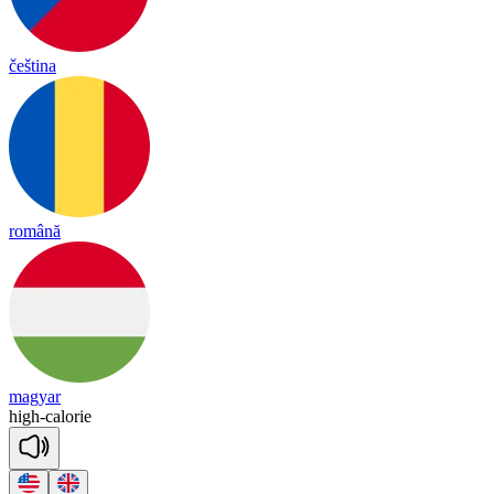
čeština
română
magyar
high
-
ca
lo
rie