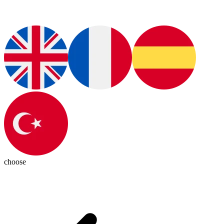
choose