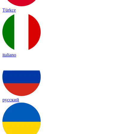
Türkçe
italiano
русский