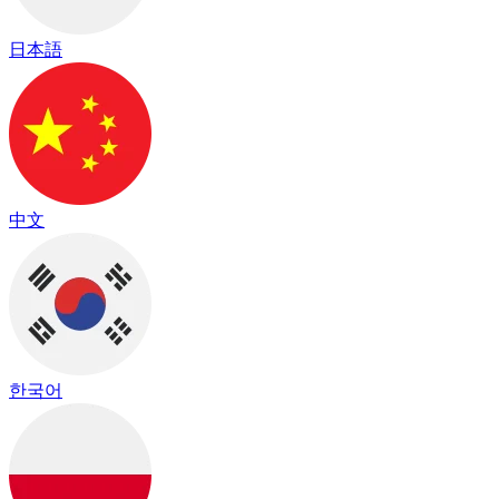
日本語
中文
한국어