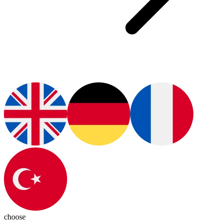
choose