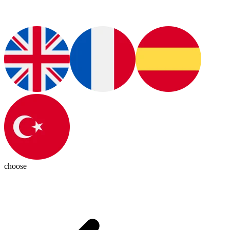
choose