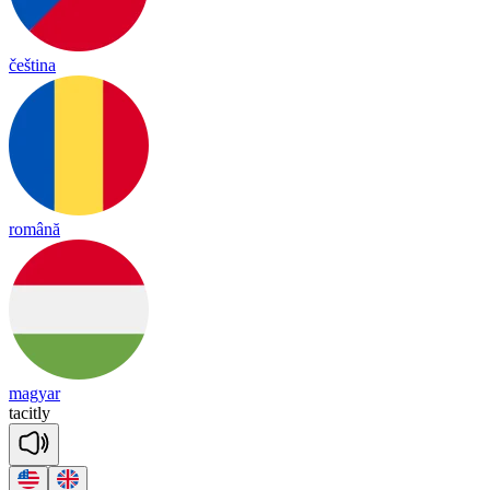
čeština
română
magyar
ta
cit
ly