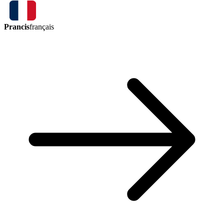
Prancis
français