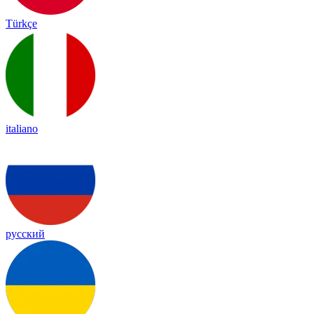
Türkçe
italiano
русский