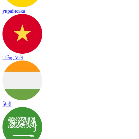
українська
Tiếng Việt
हिन्दी