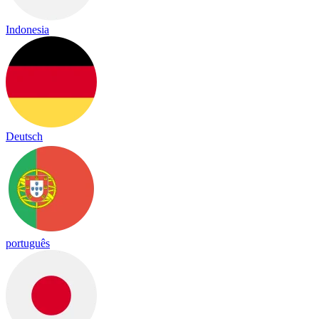
Indonesia
Deutsch
português