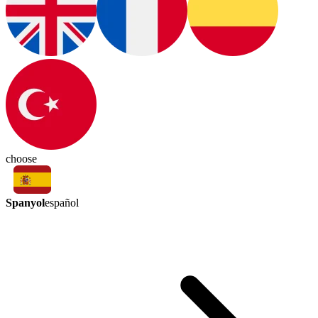
choose
Spanyol
español