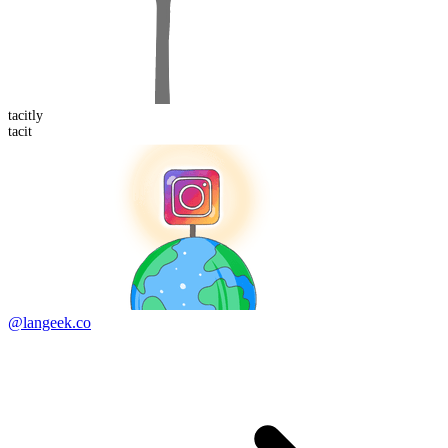
tacit
ly
tacit
@langeek.co