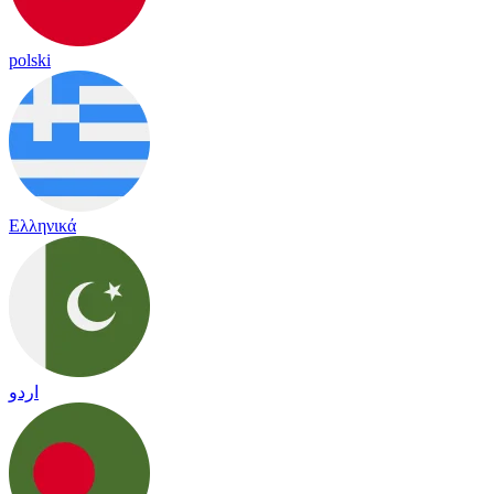
polski
Ελληνικά
اردو