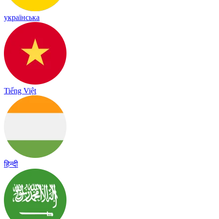
українська
Tiếng Việt
हिन्दी