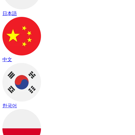
日本語
中文
한국어