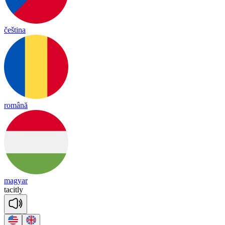
čeština
română
magyar
ta
cit
ly