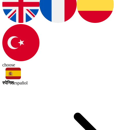
choose
स्पेनिश
español