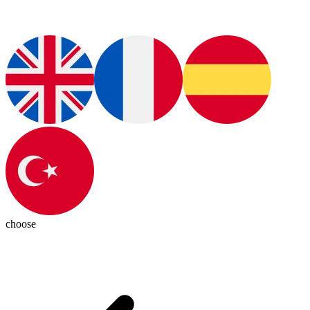
choose