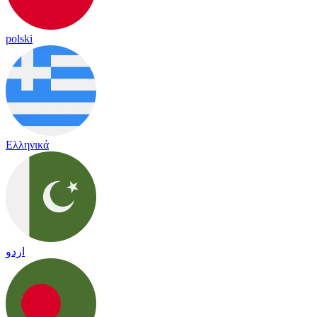
polski
Ελληνικά
اردو