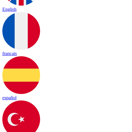
English
français
español