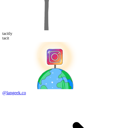
tacit
ly
tacit
@langeek.co