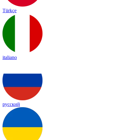
Türkçe
italiano
русский