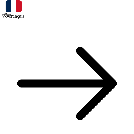
फ़्रेंच
français