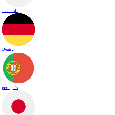
Indonesia
Deutsch
português