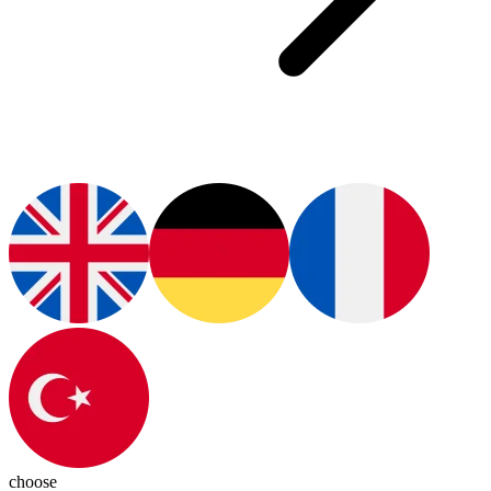
choose