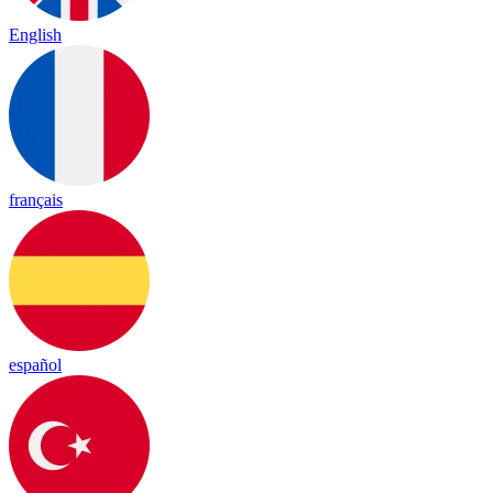
English
français
español