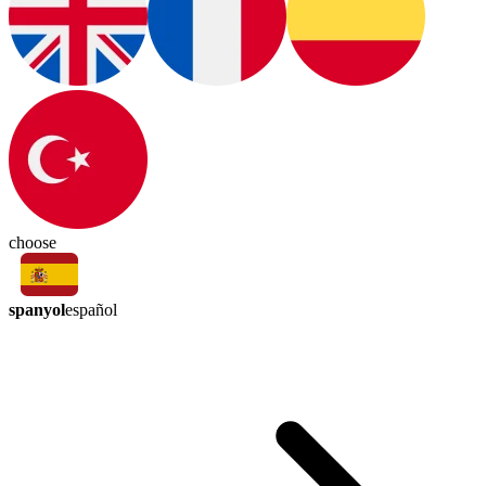
choose
spanyol
español