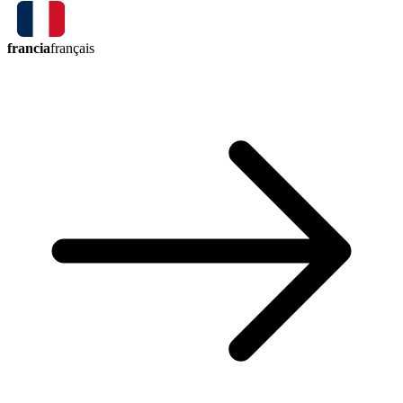
francia
français