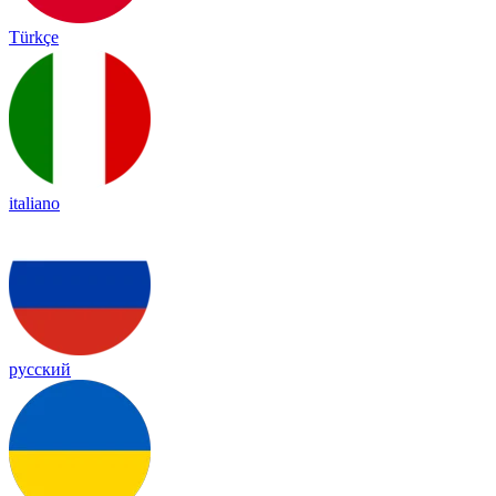
Türkçe
italiano
русский