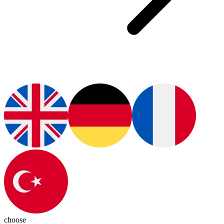
choose