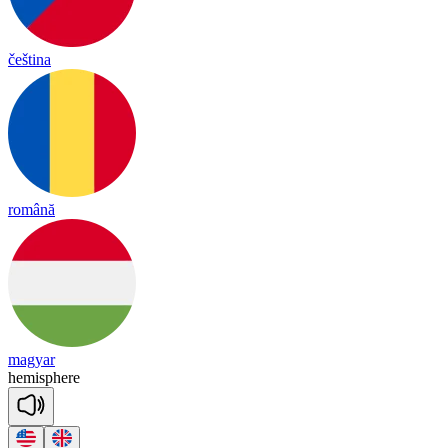
čeština
română
magyar
he
mis
phere