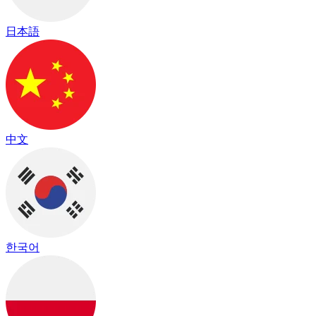
日本語
中文
한국어