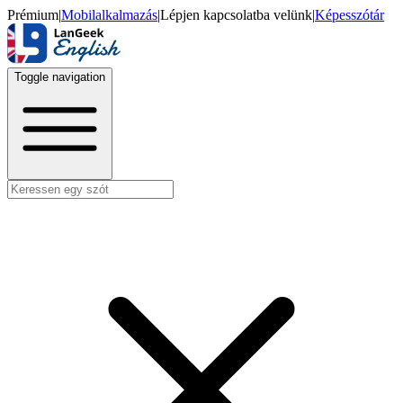
Prémium
|
Mobilalkalmazás
|
Lépjen kapcsolatba velünk
|
Képesszótár
Toggle navigation