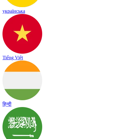
українська
Tiếng Việt
हिन्दी