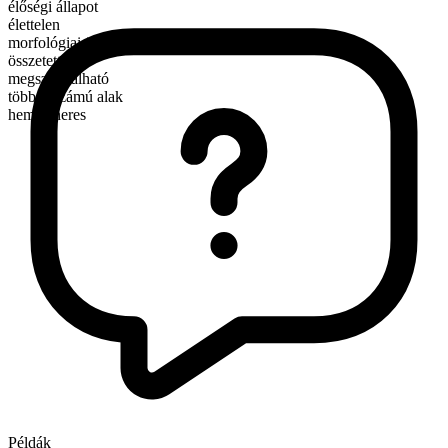
élőségi állapot
élettelen
morfológiai összetétel
összetett
megszámlálható
többes számú alak
hemispheres
Példák