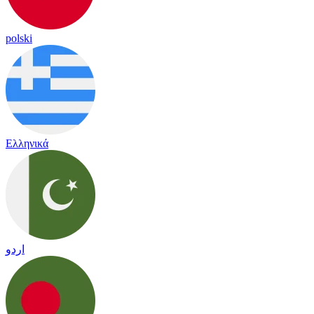
polski
Ελληνικά
اردو