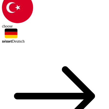
choose
német
Deutsch