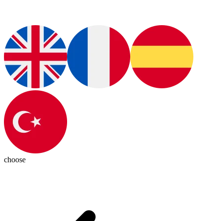
choose