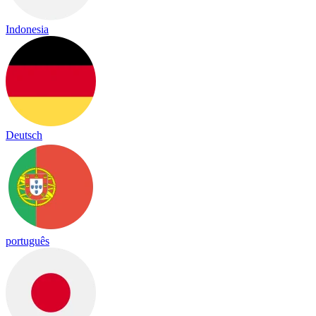
Indonesia
Deutsch
português