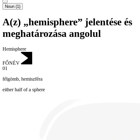
Noun
(
1
)
A(z) „hemisphere” jelentése és
meghatározása angolul
Hemisphere
FŐNÉV
01
félgömb
,
hemiszféra
either half of a sphere