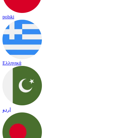
polski
Ελληνικά
اردو