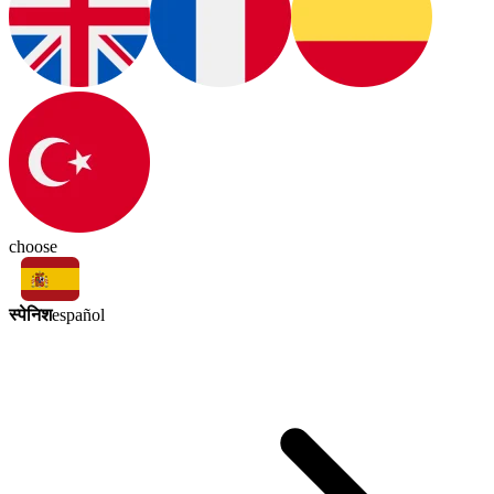
choose
स्पेनिश
español