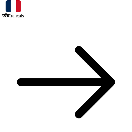
फ़्रेंच
français