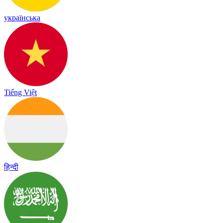
українська
Tiếng Việt
हिन्दी