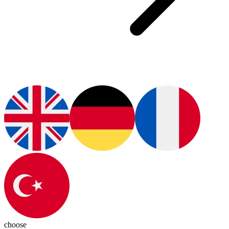
choose