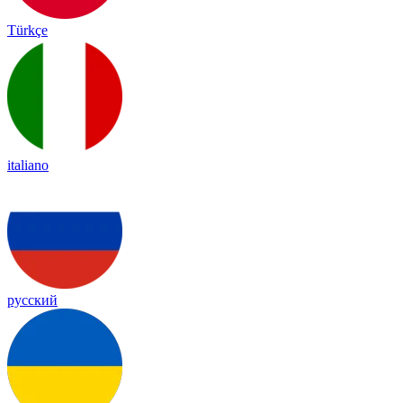
Türkçe
italiano
русский