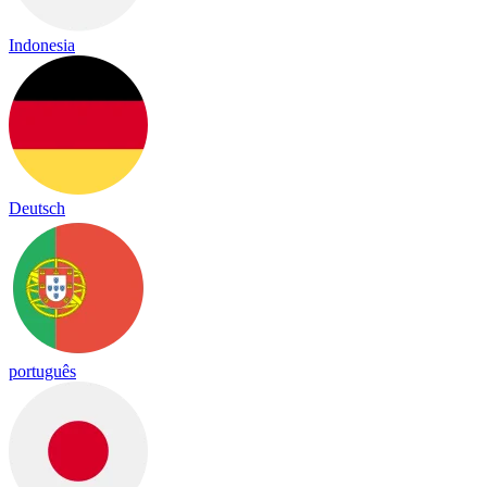
Indonesia
Deutsch
português