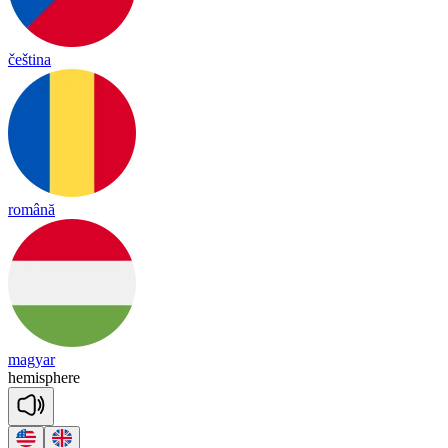
čeština
română
magyar
he
mis
phere