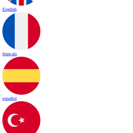
English
français
español