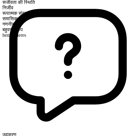
सजीवता की स्थिति
निर्जीव
रूपात्मक संरचना
समासिक
गणनीय
बहुवचन रूप
hemispheres
उदाहरण