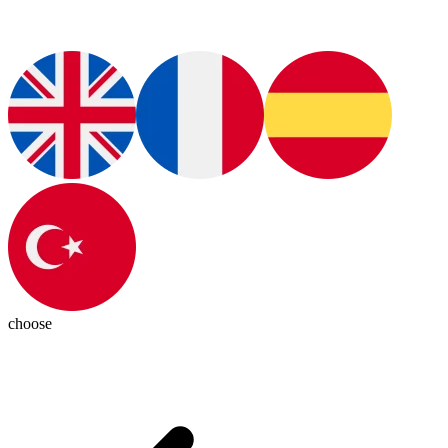
choose