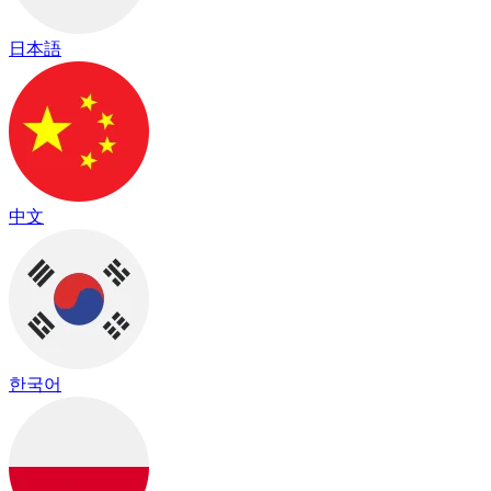
日本語
中文
한국어