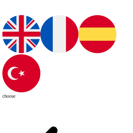
choose