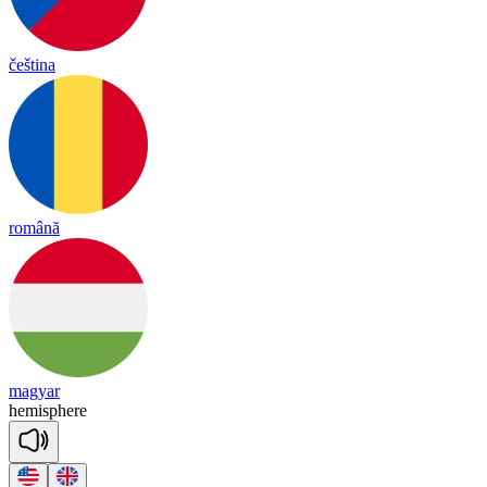
čeština
română
magyar
he
mis
phere