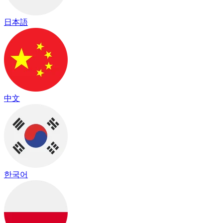
日本語
中文
한국어