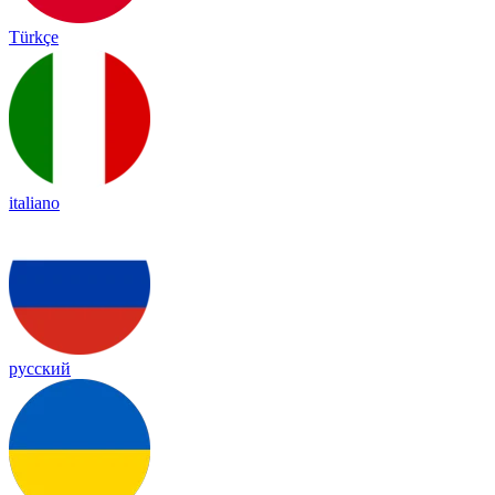
Türkçe
italiano
русский