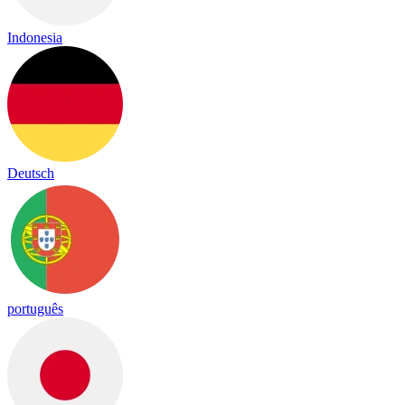
Indonesia
Deutsch
português