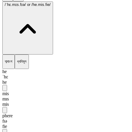
/ˈhɛ.mɪs.fɪə/
or /he.mis.fie/
শব্দাংশ
ধ্বনিমূল
he
ˈhɛ
he
mis
mɪs
mis
phere
fɪə
fie