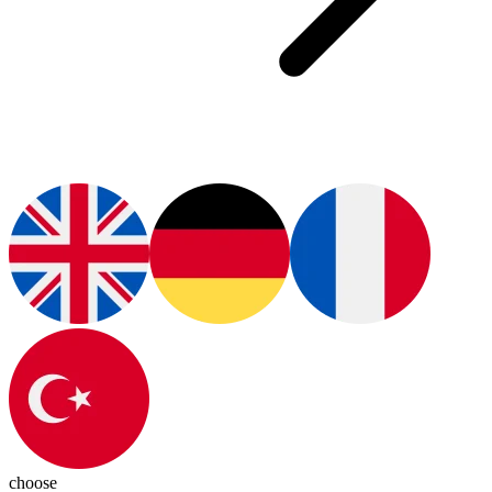
choose