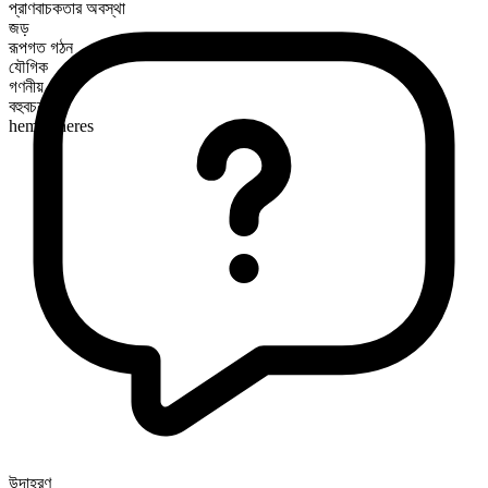
প্রাণবাচকতার অবস্থা
জড়
রূপগত গঠন
যৌগিক
গণনীয়
বহুবচন রূপ
hemispheres
উদাহরণ