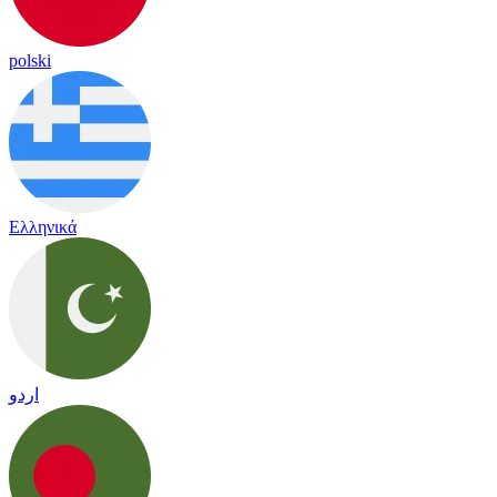
polski
Ελληνικά
اردو