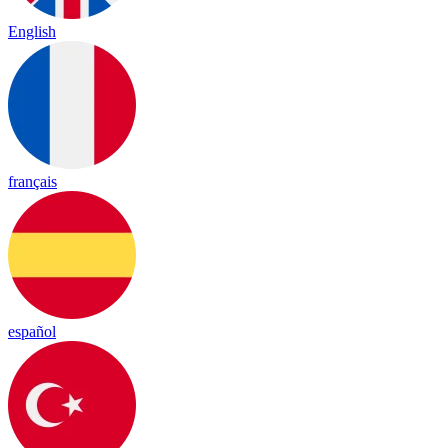
English
français
español