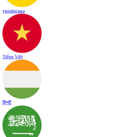
українська
Tiếng Việt
हिन्दी