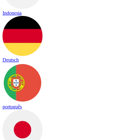
Indonesia
Deutsch
português