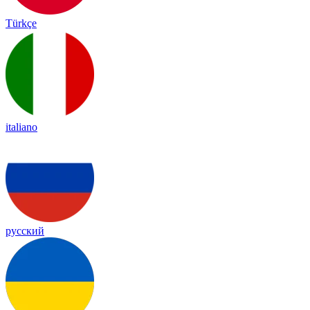
Türkçe
italiano
русский