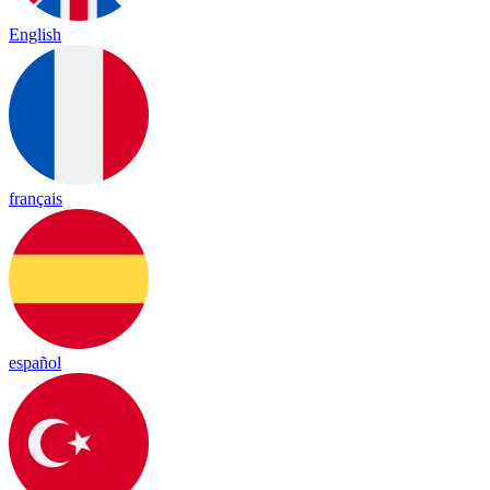
English
français
español