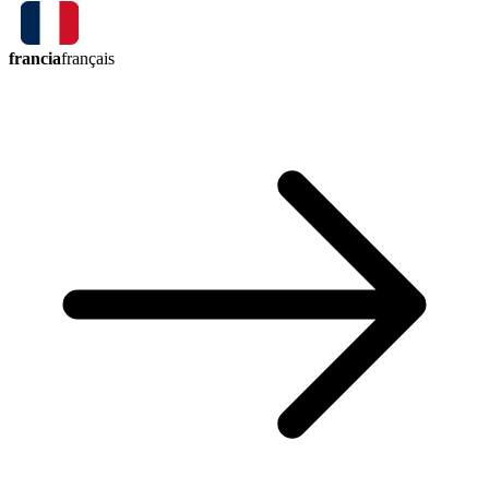
francia
français