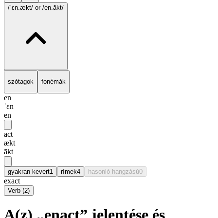
/ˈɛn.ækt/
or /en.ākt/
szótagok
fonémák
en
ˈɛn
en
act
ækt
ākt
gyakran kevert
1
rímek
4
hasonló hangzású
0
exact
Verb
(
2
)
A(z) „enact” jelentése és