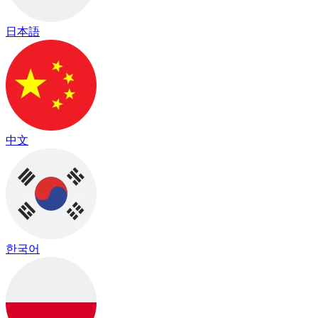
日本語
中文
한국어