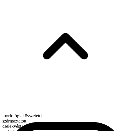
morfológiai összetétel
származtatott
cselekvést jelentő ige