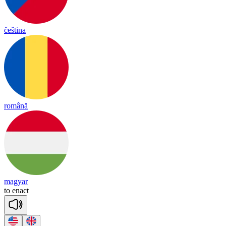
čeština
română
magyar
to
en
act