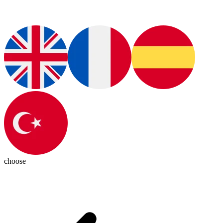
choose