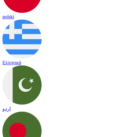
polski
Ελληνικά
اردو