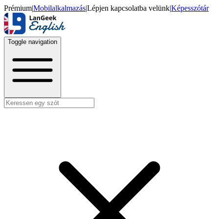
Prémium
|
Mobilalkalmazás
|
Lépjen kapcsolatba velünk
|
Képesszótár
Toggle navigation