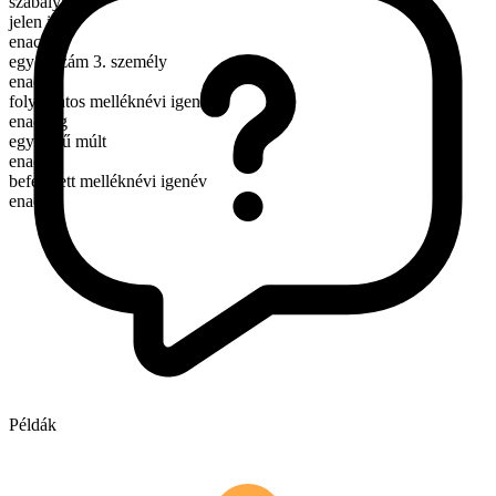
szabályos
jelen idő
enact
egyes szám 3. személy
enacts
folyamatos melléknévi igenév
enacting
egyszerű múlt
enacted
befejezett melléknévi igenév
enacted
Példák