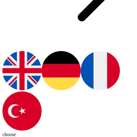
choose