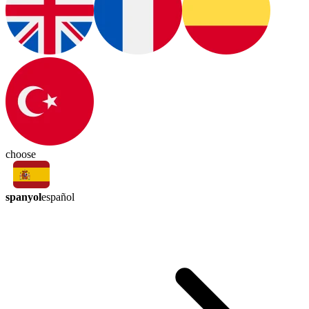
choose
spanyol
español