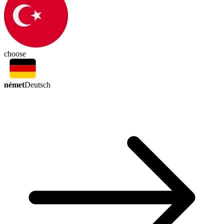
choose
német
Deutsch