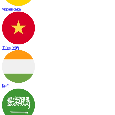
українська
Tiếng Việt
हिन्दी