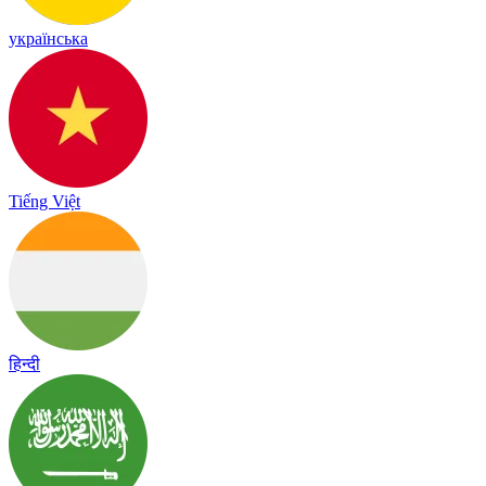
українська
Tiếng Việt
हिन्दी