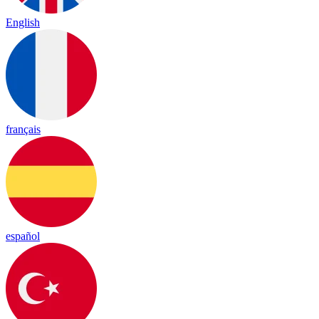
English
français
español