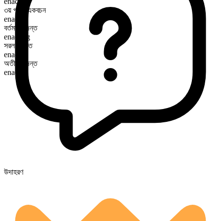
enact
৩য় পুরুষ একবচন
enacts
বর্তমান কৃদন্ত
enacting
সরল অতীত
enacted
অতীত কৃদন্ত
enacted
উদাহরণ