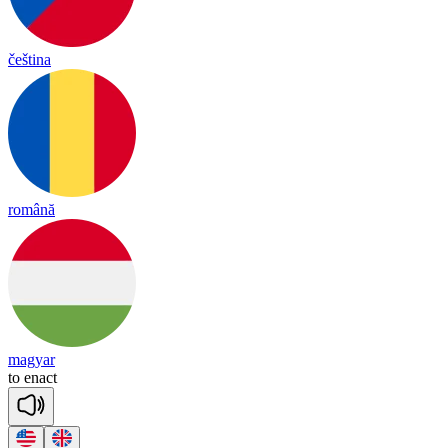
čeština
română
magyar
to
en
act