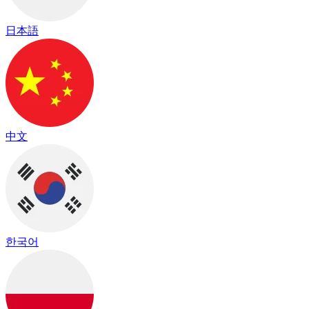
日本語
中文
한국어