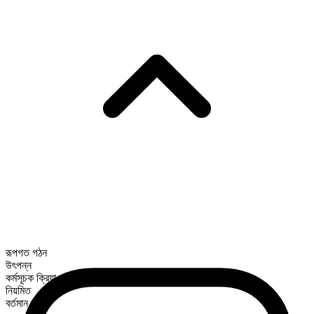
রূপগত গঠন
উৎপন্ন
কর্মসূচক ক্রিয়া
নিয়মিত
বর্তমান কাল