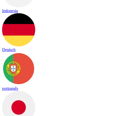
Indonesia
Deutsch
português