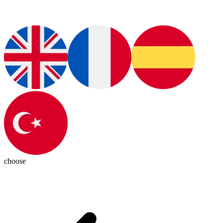
choose