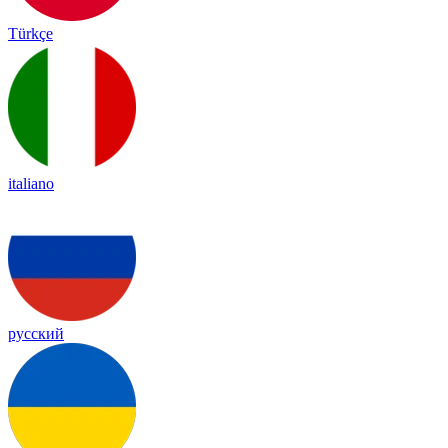
Türkçe
italiano
русский