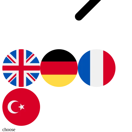
choose