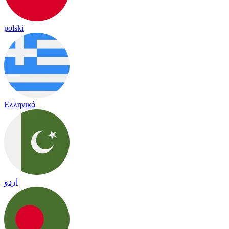
polski
Ελληνικά
اردو