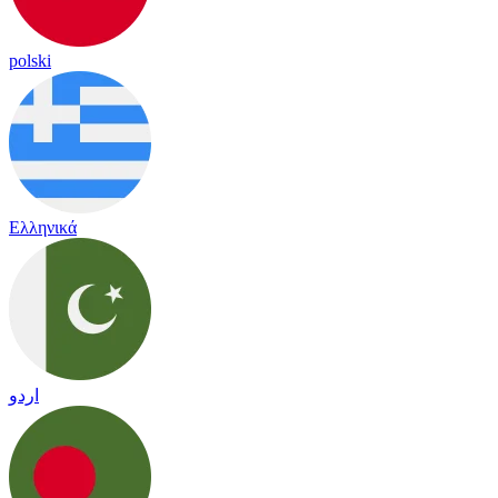
polski
Ελληνικά
اردو