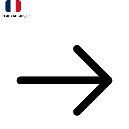
francia
français