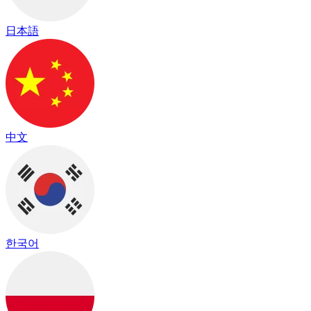
日本語
中文
한국어