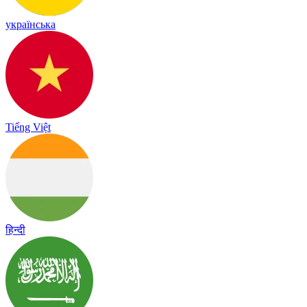
українська
Tiếng Việt
हिन्दी