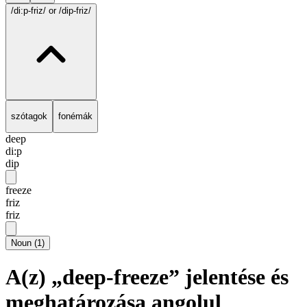
/di:p-friz/
or /dip-friz/
szótagok
fonémák
deep
di:p
dip
freeze
friz
friz
Noun
(
1
)
A(z) „deep-freeze” jelentése és
meghatározása angolul