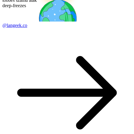
többes számú alak
deep-freezes
@langeek.co