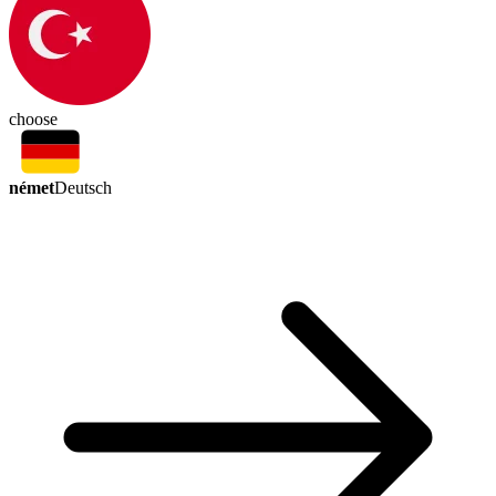
choose
német
Deutsch