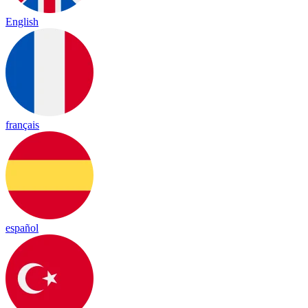
English
français
español