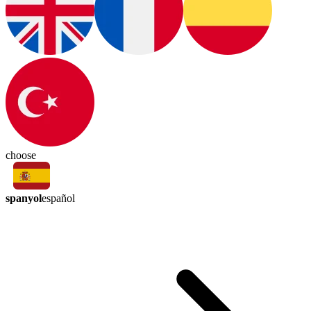
choose
spanyol
español