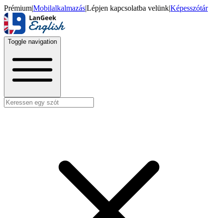
Prémium
|
Mobilalkalmazás
|
Lépjen kapcsolatba velünk
|
Képesszótár
Toggle navigation