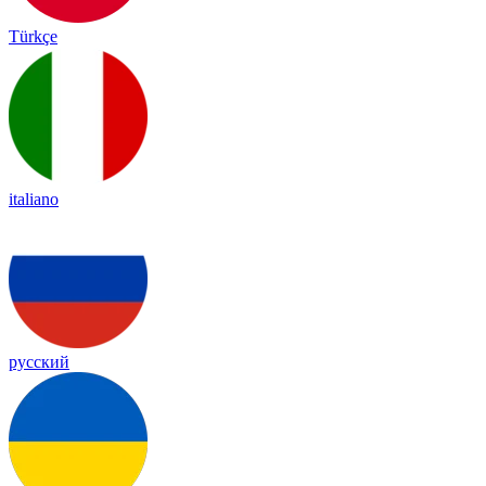
Türkçe
italiano
русский