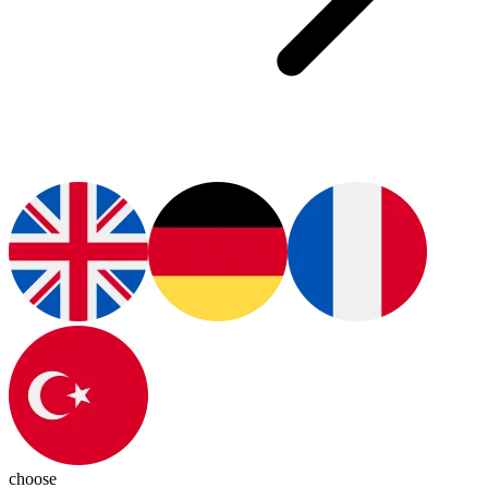
choose