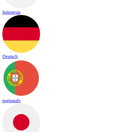
Indonesia
Deutsch
português