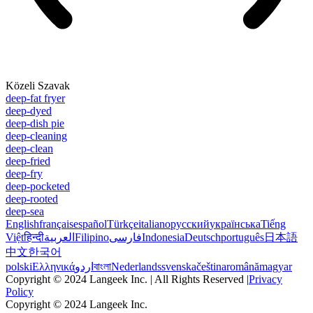
Közeli Szavak
deep-fat fryer
deep-dyed
deep-dish pie
deep-cleaning
deep-clean
deep-fried
deep-fry
deep-pocketed
deep-rooted
deep-sea
English
français
español
Türkçe
italiano
русский
українська
Tiếng
Việt
हिन्दी
العربية
Filipino
فارسی
Indonesia
Deutsch
português
日本語
中文
한국어
polski
Ελληνικά
اردو
বাংলা
Nederlands
svenska
čeština
română
magyar
Copyright © 2024 Langeek Inc. | All Rights Reserved |
Privacy
Policy
Copyright © 2024 Langeek Inc.