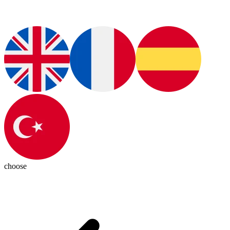
choose