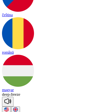
čeština
română
magyar
deep
-
freeze