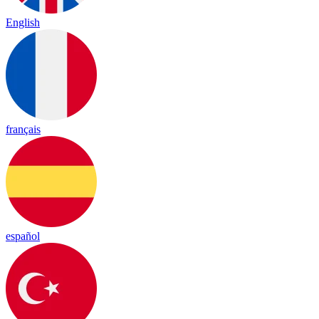
English
français
español