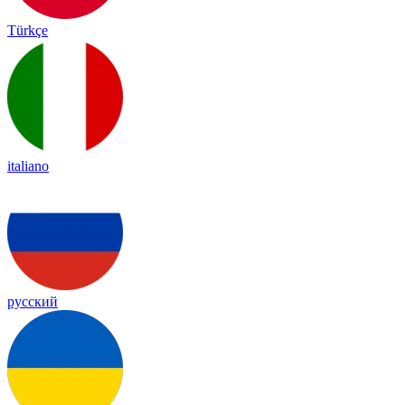
Türkçe
italiano
русский