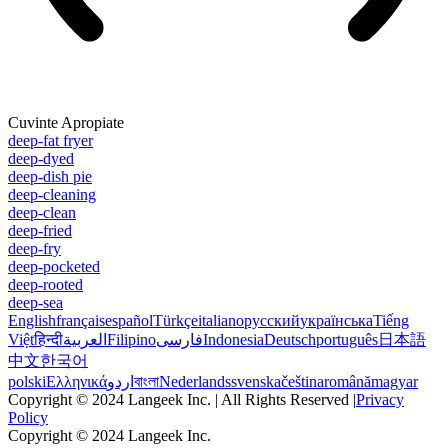
Cuvinte Apropiate
deep-fat fryer
deep-dyed
deep-dish pie
deep-cleaning
deep-clean
deep-fried
deep-fry
deep-pocketed
deep-rooted
deep-sea
English
français
español
Türkçe
italiano
русский
українська
Tiếng
Việt
हिन्दी
العربية
Filipino
فارسی
Indonesia
Deutsch
português
日本語
中文
한국어
polski
Ελληνικά
اردو
বাংলা
Nederlands
svenska
čeština
română
magyar
Copyright © 2024 Langeek Inc. | All Rights Reserved |
Privacy
Policy
Copyright © 2024 Langeek Inc.