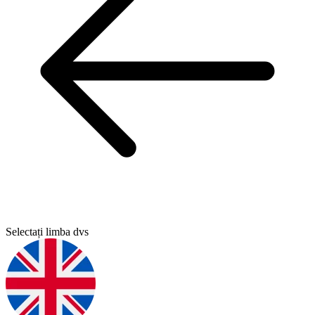
Selectați limba dvs