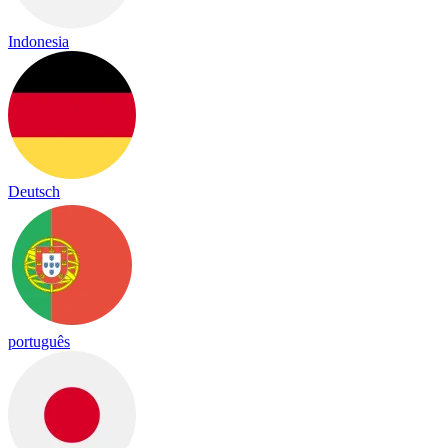
Indonesia
Deutsch
português