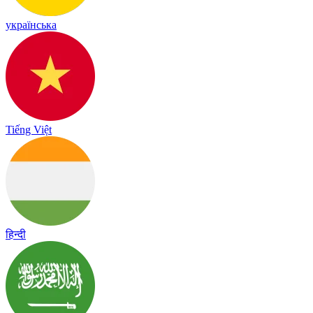
українська
Tiếng Việt
हिन्दी