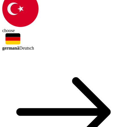
choose
germană
Deutsch