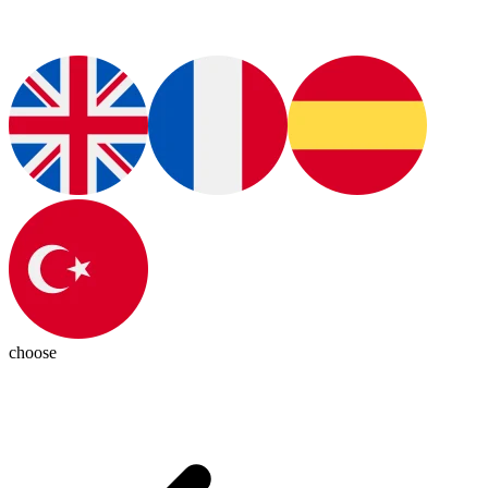
choose