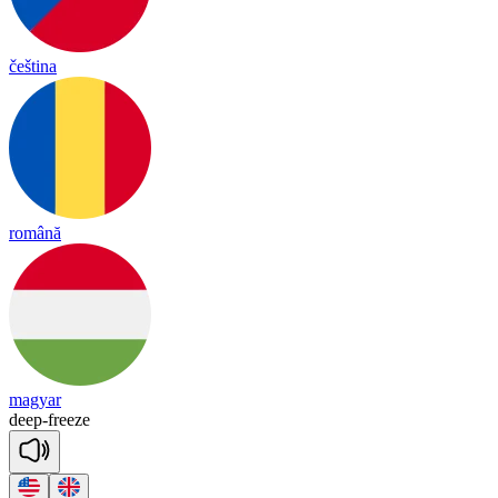
čeština
română
magyar
deep
-
freeze