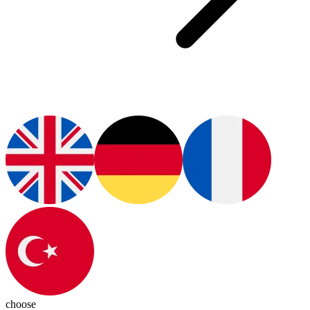
choose