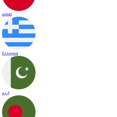
polski
Ελληνικά
اردو