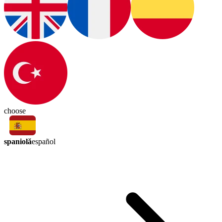
choose
spaniolă
español