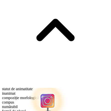
statut de animatitate
inanimat
compoziție morfologică
compus
numărabil