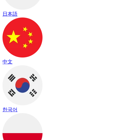
日本語
中文
한국어