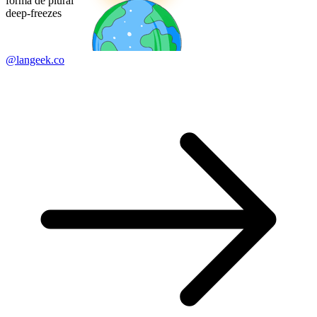
formă de plural
deep-freezes
@langeek.co