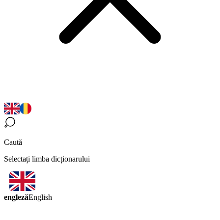
Caută
Selectați limba dicționarului
engleză
English