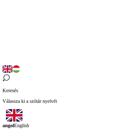
Keresés
Válassza ki a szótár nyelvét
angol
English