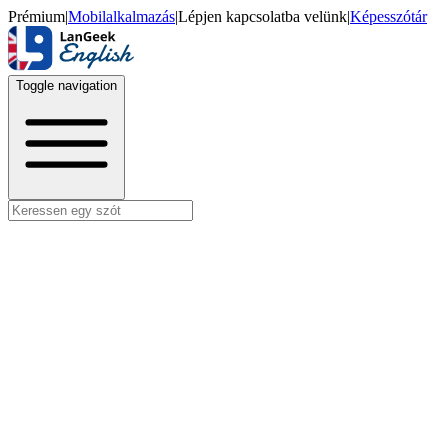
Prémium
|
Mobilalkalmazás
|
Lépjen kapcsolatba velünk
|
Képesszótár
Toggle navigation