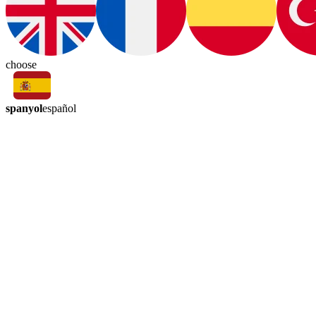
choose
spanyol
español