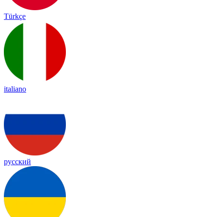
Türkçe
italiano
русский