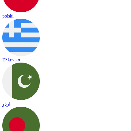
polski
Ελληνικά
اردو