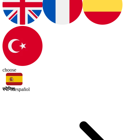
choose
स्पेनिश
español