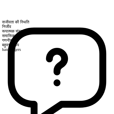
सजीवता की स्थिति
निर्जीव
रूपात्मक संरचना
समासिक
गणनीय
बहुवचन रूप
hamburgers