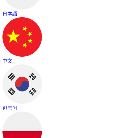
日本語
中文
한국어