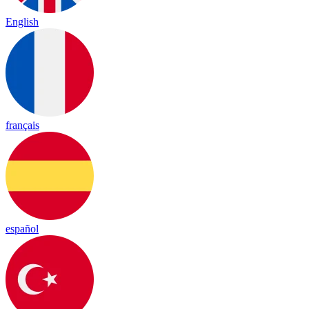
English
français
español