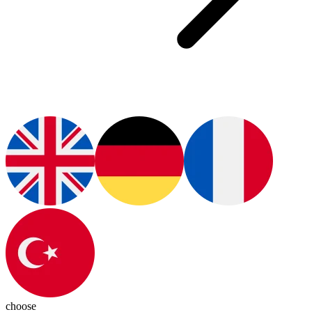
choose