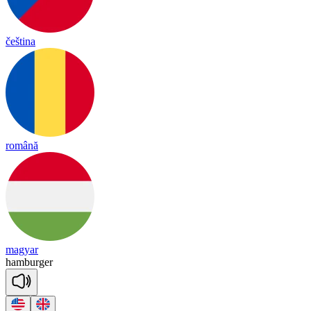
čeština
română
magyar
ham
bur
ger