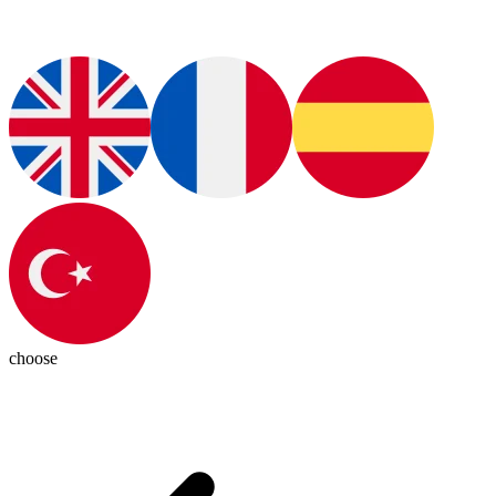
choose