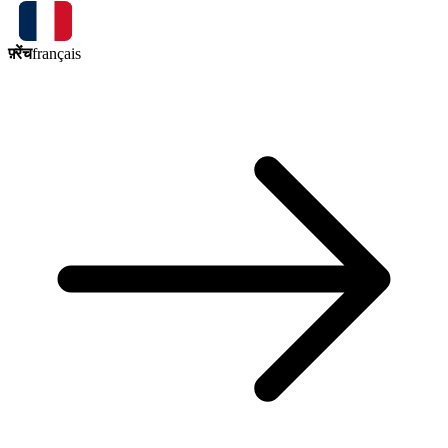
फ़्रेंच
français