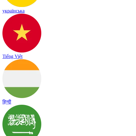
українська
Tiếng Việt
हिन्दी