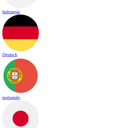
Indonesia
Deutsch
português