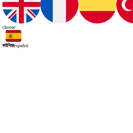
choose
स्पेनिश
español