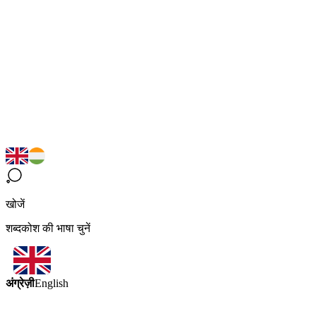
खोजें
शब्दकोश की भाषा चुनें
अंग्रेज़ी
English