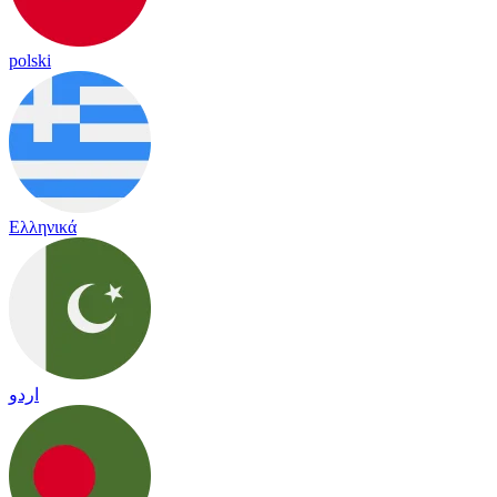
polski
Ελληνικά
اردو