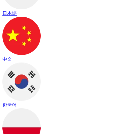
日本語
中文
한국어