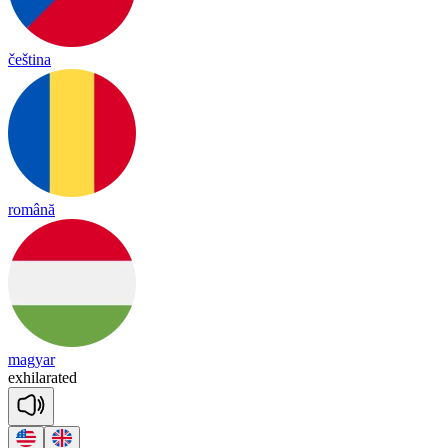
čeština
română
magyar
exh
i
la
ra
ted