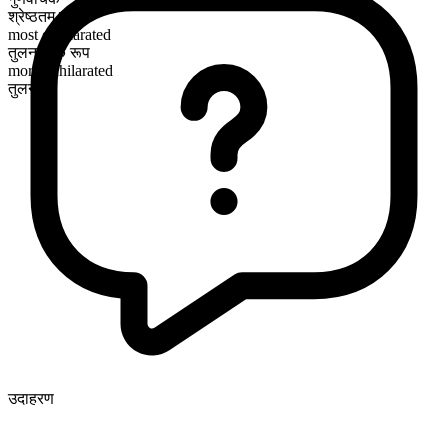
श्रेष्ठतम रूप
most exhilarated
तुलनात्मक रूप
more exhilarated
तुलनीय
उदाहरण