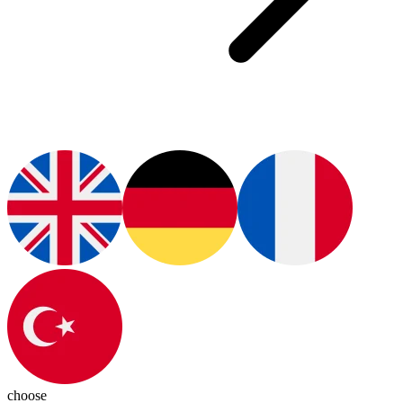
choose