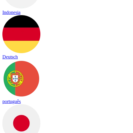
Indonesia
Deutsch
português