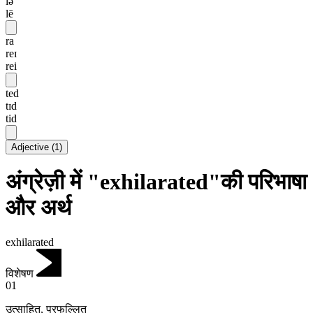
lə
lē
ra
reɪ
rei
ted
tɪd
tid
Adjective
(
1
)
अंग्रेज़ी में "exhilarated"की परिभाषा
और अर्थ
exhilarated
विशेषण
01
उत्साहित
,
प्रफुल्लित