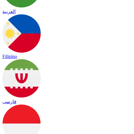
العربية
Filipino
فارسی