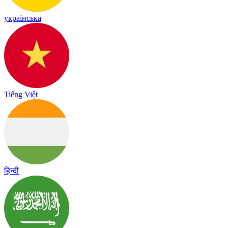
українська
Tiếng Việt
हिन्दी