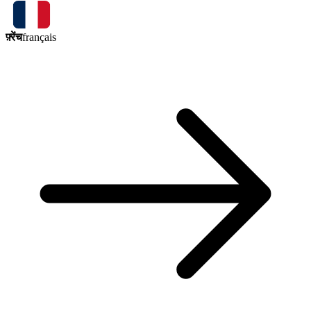
फ़्रेंच
français