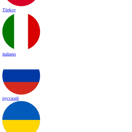
Türkçe
italiano
русский