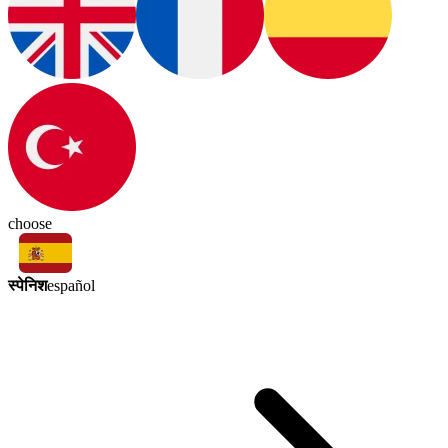
choose
स्पेनिश
español