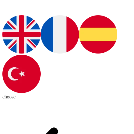
choose