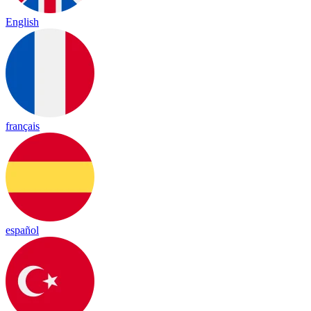
English
français
español