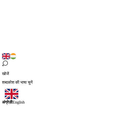
खोजें
शब्दकोश की भाषा चुनें
अंग्रेज़ी
English