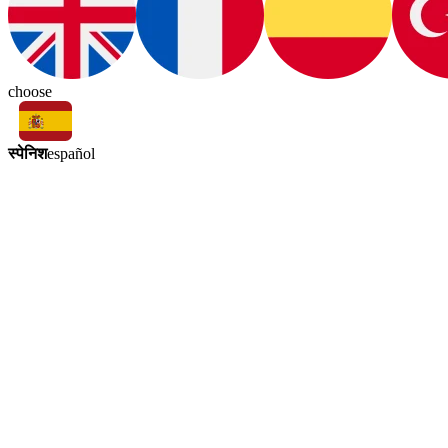
choose
स्पेनिश
español