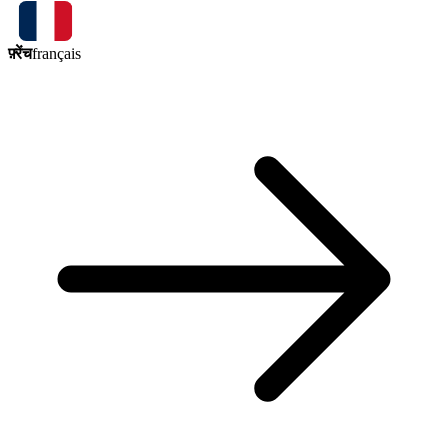
फ़्रेंच
français