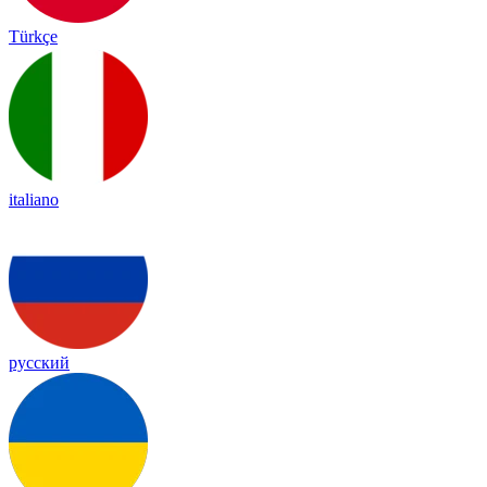
Türkçe
italiano
русский