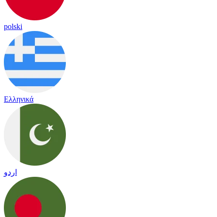
polski
Ελληνικά
اردو