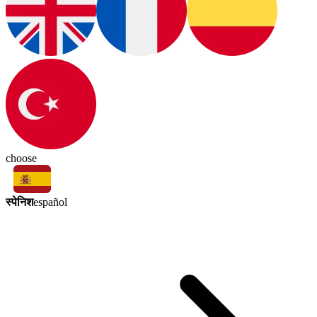
choose
स्पेनिश
español