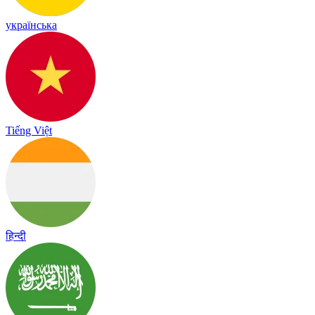
українська
Tiếng Việt
हिन्दी