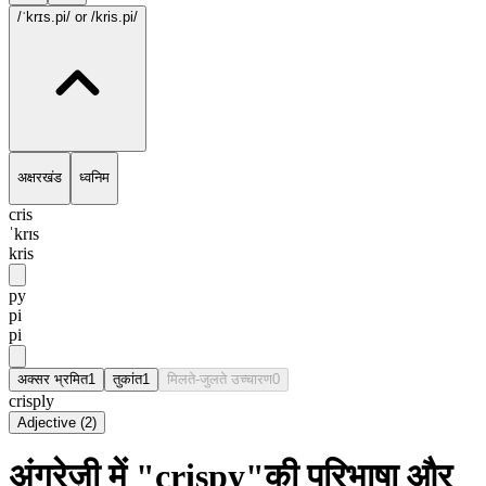
/ˈkrɪs.pi/
or /kris.pi/
अक्षरखंड
ध्वनिम
cris
ˈkrɪs
kris
py
pi
pi
अक्सर भ्रमित
1
तुकांत
1
मिलते-जुलते उच्चारण
0
crisply
Adjective
(
2
)
अंग्रेज़ी में "crispy"की परिभाषा और