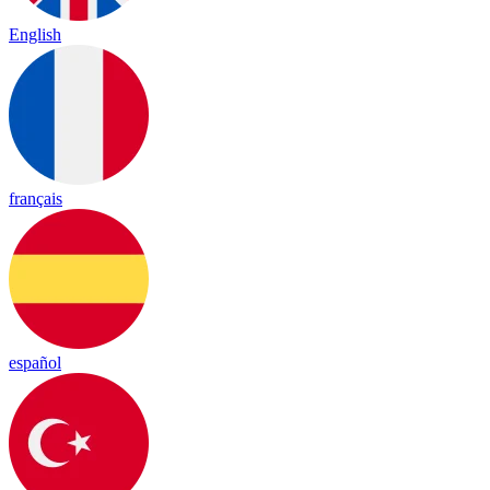
English
français
español