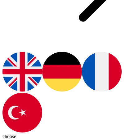
choose