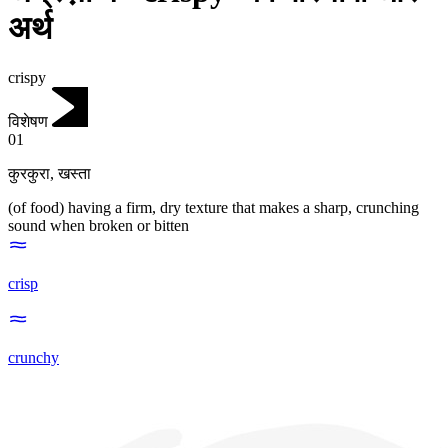
अर्थ
crispy
विशेषण
01
कुरकुरा
,
खस्ता
(of food) having a firm, dry texture that makes a sharp, crunching
sound when broken or bitten
crisp
crunchy