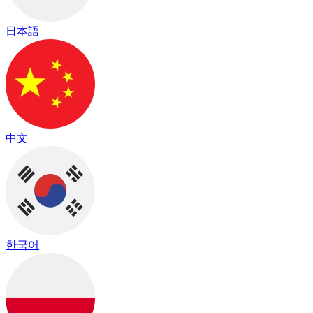
日本語
中文
한국어