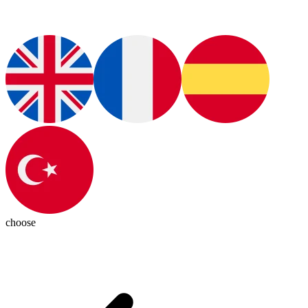
choose