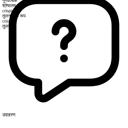
गुणवाचक
श्रेष्ठतम रूप
crispiest
तुलनात्मक रूप
crispier
तुलनीय
उदाहरण