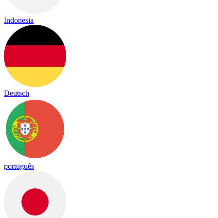
Indonesia
Deutsch
português