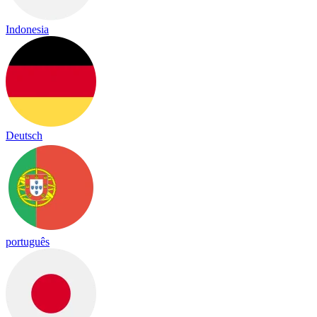
Indonesia
Deutsch
português