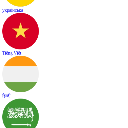
українська
Tiếng Việt
हिन्दी