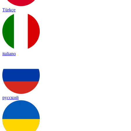
Türkçe
italiano
русский