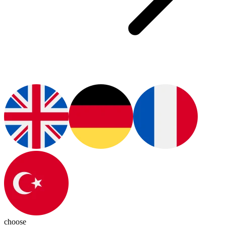
choose