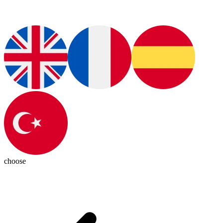
choose