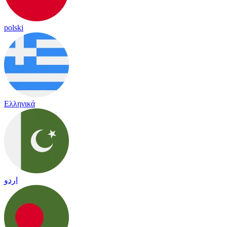
polski
Ελληνικά
اردو