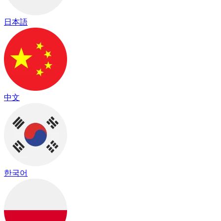
日本語
中文
한국어