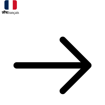
फ़्रेंच
français