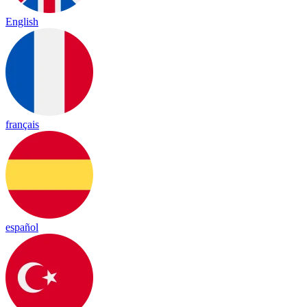
English
français
español