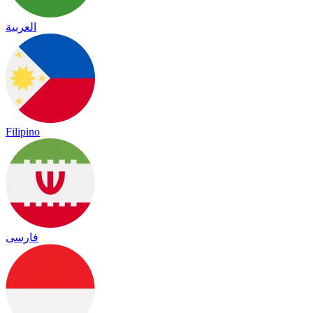
العربية
Filipino
فارسی