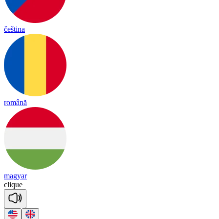
čeština
română
magyar
clique