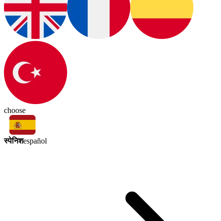
choose
स्पेनिश
español