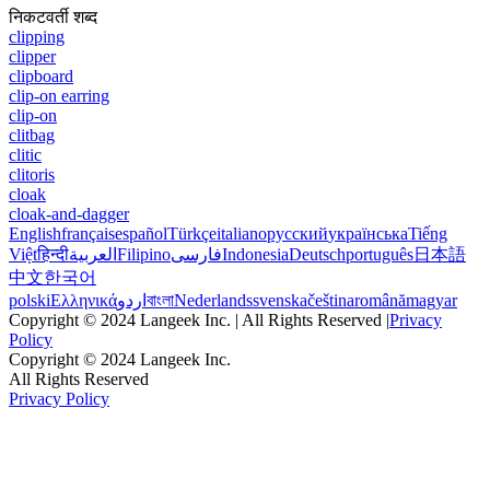
निकटवर्ती शब्द
clipping
clipper
clipboard
clip-on earring
clip-on
clitbag
clitic
clitoris
cloak
cloak-and-dagger
English
français
español
Türkçe
italiano
русский
українська
Tiếng
Việt
हिन्दी
العربية
Filipino
فارسی
Indonesia
Deutsch
português
日本語
中文
한국어
polski
Ελληνικά
اردو
বাংলা
Nederlands
svenska
čeština
română
magyar
Copyright © 2024 Langeek Inc. | All Rights Reserved |
Privacy
Policy
Copyright © 2024 Langeek Inc.
All Rights Reserved
Privacy Policy