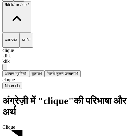
/kli:k/
or /klik/
अक्षरखंड
ध्वनिम
clique
kli:k
klik
अक्सर भ्रमित
1
तुकांत
4
मिलते-जुलते उच्चारण
4
claque
Noun
(
1
)
अंग्रेज़ी में "clique"की परिभाषा और
अर्थ
Clique