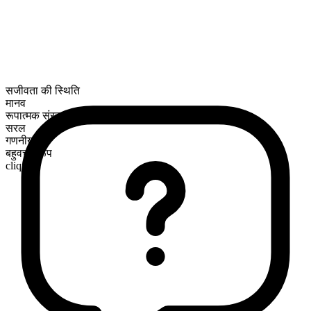
सजीवता की स्थिति
मानव
रूपात्मक संरचना
सरल
गणनीय
बहुवचन रूप
cliques