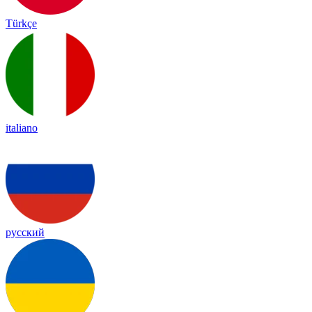
Türkçe
italiano
русский