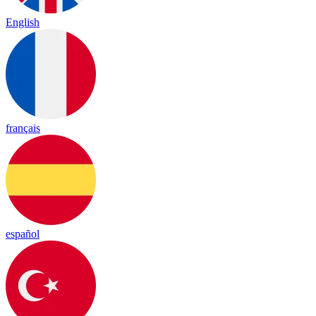
English
français
español