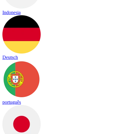
Indonesia
Deutsch
português