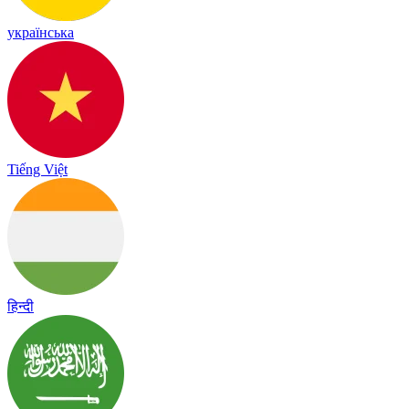
українська
Tiếng Việt
हिन्दी