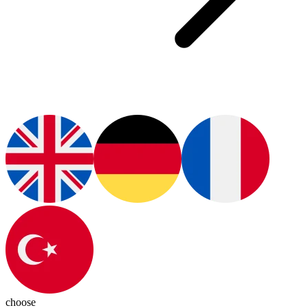
choose