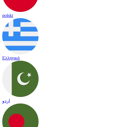
polski
Ελληνικά
اردو