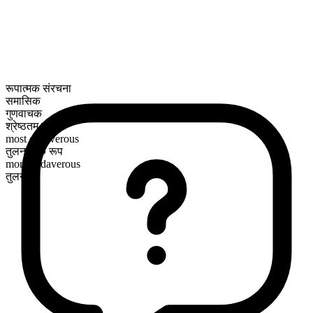
रूपात्मक संरचना
समासिक
गुणवाचक
श्रेष्ठतम रूप
most cadaverous
तुलनात्मक रूप
more cadaverous
तुलनीय