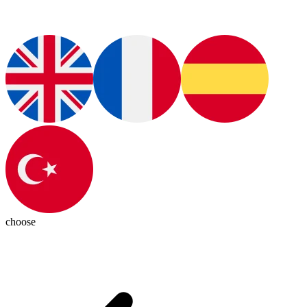
choose