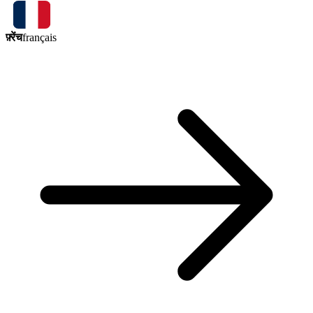
फ़्रेंच
français