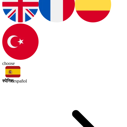
choose
स्पेनिश
español