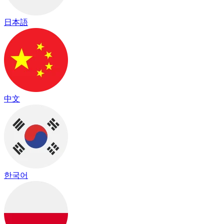
日本語
中文
한국어