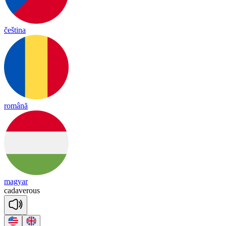
čeština
română
magyar
ca
da
ve
rous