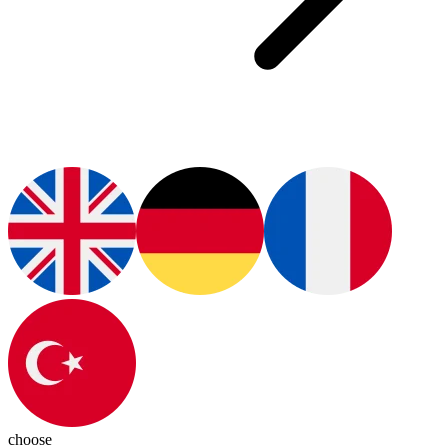
choose