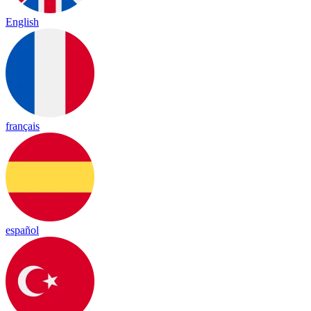
English
français
español