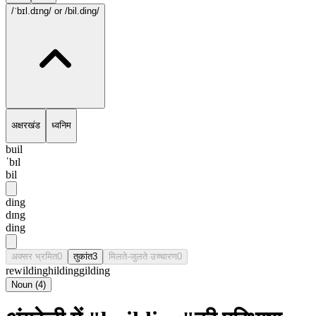
/ˈbɪl.dɪng/
or /bil.ding/
अक्षरखंड
ध्वनिम
buil
ˈbɪl
bil
ding
dɪng
ding
अक्सर भ्रमित
0
तुकांत
3
मिलते-जुलते उच्चारण
0
rewilding
hilding
gilding
Noun
(
4
)