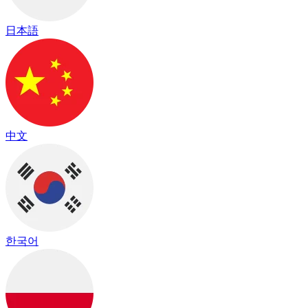
日本語
中文
한국어