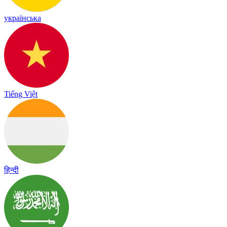
українська
Tiếng Việt
हिन्दी