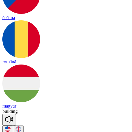
čeština
română
magyar
buil
ding