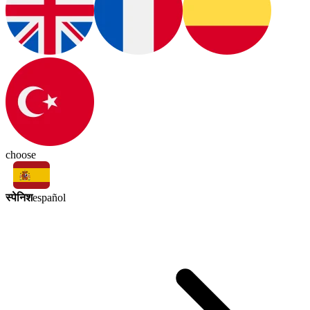
choose
स्पेनिश
español