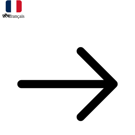
फ़्रेंच
français