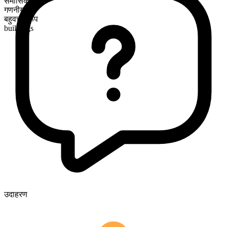
समासिक
गणनीय
बहुवचन रूप
buildings
उदाहरण