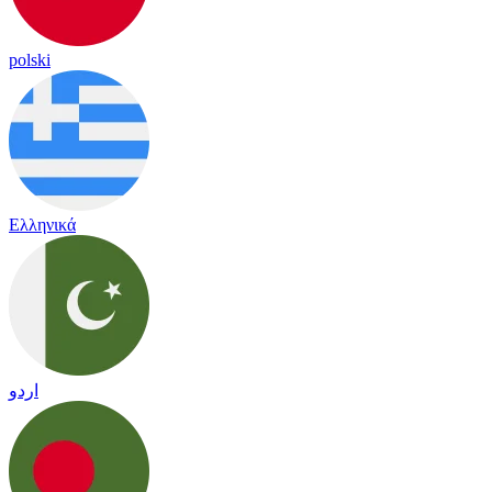
polski
Ελληνικά
اردو