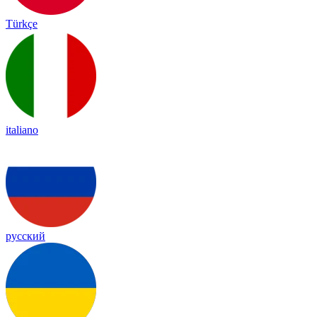
Türkçe
italiano
русский