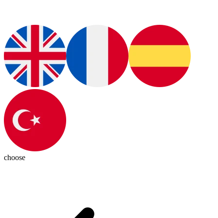
choose