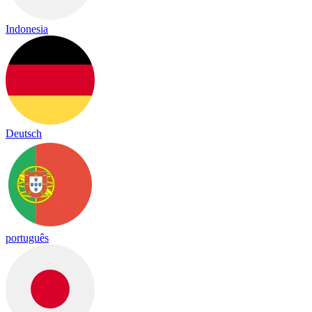
Indonesia
Deutsch
português