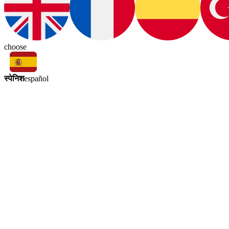
choose
स्पेनिश
español