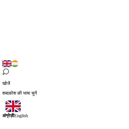
खोजें
शब्दकोश की भाषा चुनें
अंग्रेज़ी
English