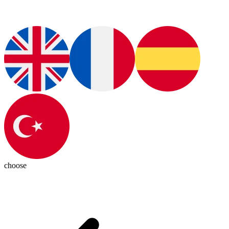
choose