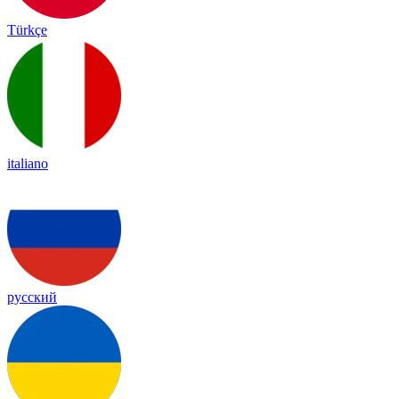
Türkçe
italiano
русский