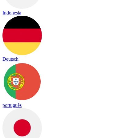
Indonesia
Deutsch
português