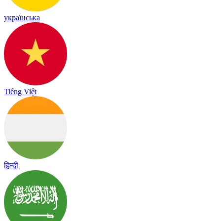
українська
Tiếng Việt
हिन्दी