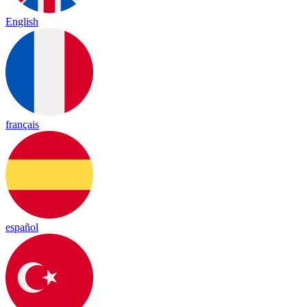
English
français
español