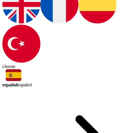
choose
español
español