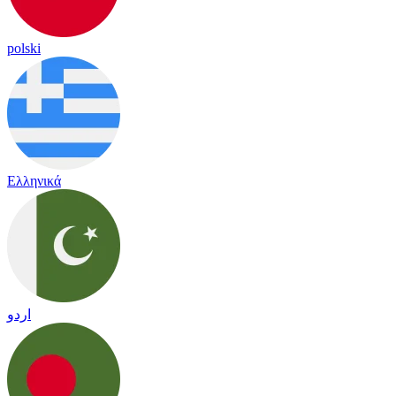
polski
Ελληνικά
اردو