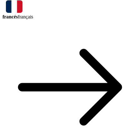
francés
français