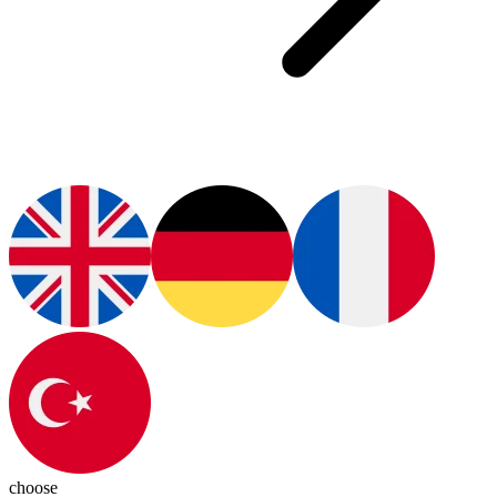
choose