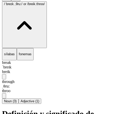
/ˈbreɪk.ˌθru:/
or /breik.throo/
sílabas
fonemas
break
ˈbreɪk
breik
through
ˌθru:
throo
Noun
(
3
)
Adjective
(
1
)
Definición y significado de