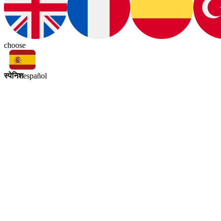
choose
स्पेनिश
español