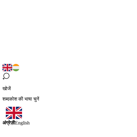
खोजें
शब्दकोश की भाषा चुनें
अंग्रेज़ी
English