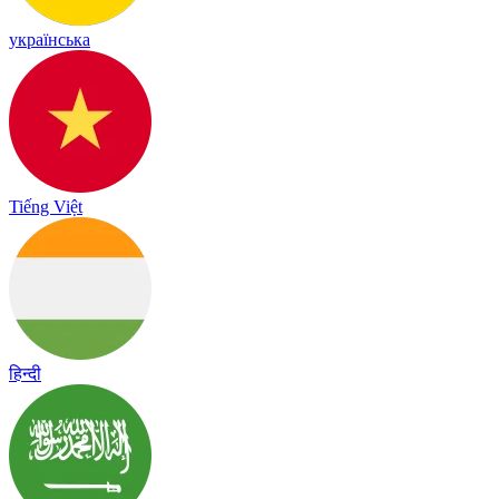
українська
Tiếng Việt
हिन्दी