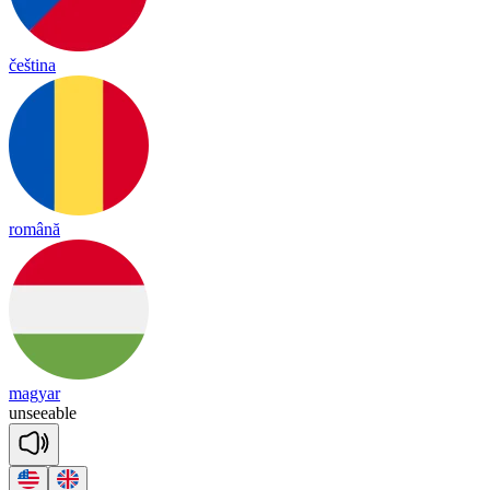
čeština
română
magyar
un
seea
ble