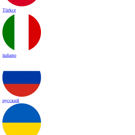
Türkçe
italiano
русский