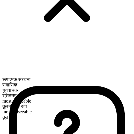
रूपात्मक संरचना
समासिक
गुणवाचक
श्रेष्ठतम रूप
most unseeable
तुलनात्मक रूप
more unseeable
तुलनीय