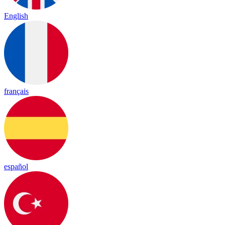
English
français
español