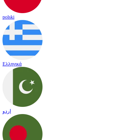
polski
Ελληνικά
اردو