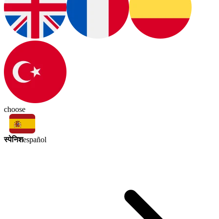
choose
स्पेनिश
español