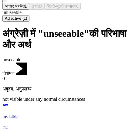
अक्सर भ्रमित
1
तुकांत
0
मिलते-जुलते उच्चारण
0
unuseable
Adjective
(
1
)
अंग्रेज़ी में "unseeable"की परिभाषा
और अर्थ
unseeable
विशेषण
01
अदृश्य
,
अनुपलब्ध
not visible under any normal circumstances
invisible