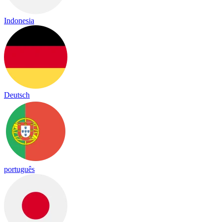
Indonesia
Deutsch
português