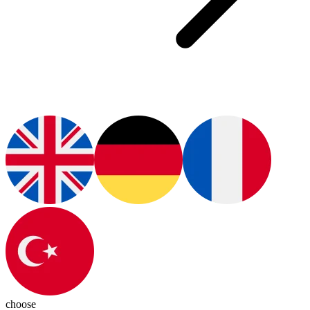
choose