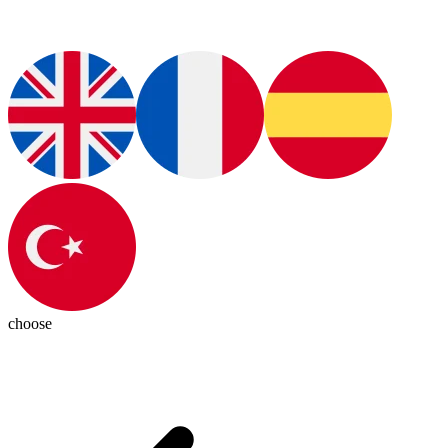
choose