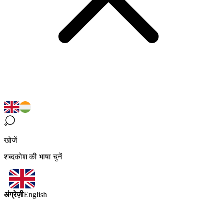
खोजें
शब्दकोश की भाषा चुनें
अंग्रेज़ी
English