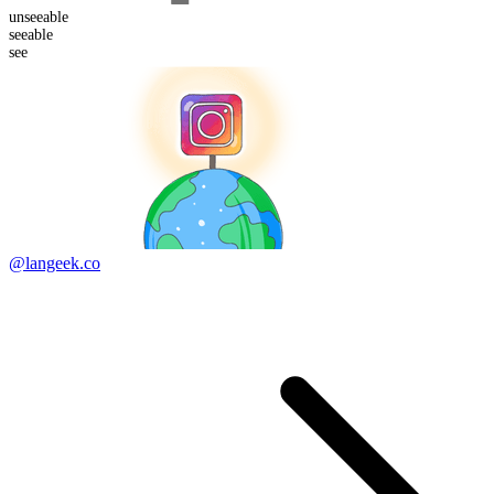
un
seeable
see
able
see
@langeek.co