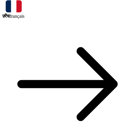
फ़्रेंच
français