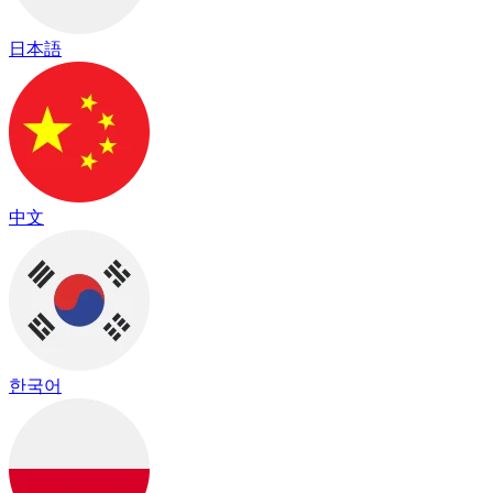
日本語
中文
한국어