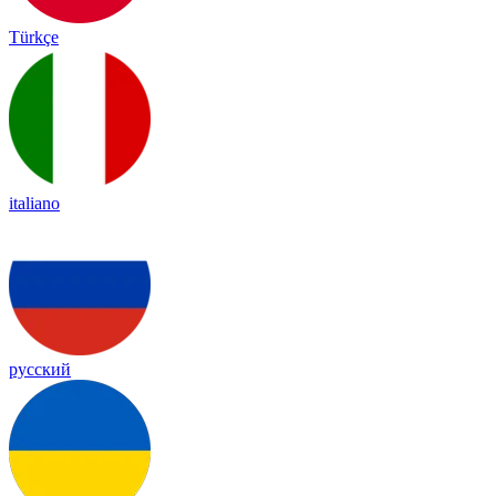
Türkçe
italiano
русский