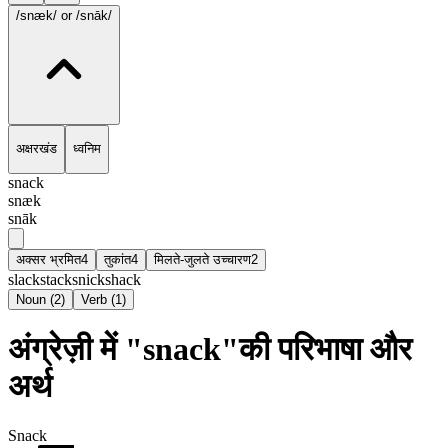
/snæk/
or /snāk/
अक्षरखंड
ध्वनिम
snack
snæk
snāk
अक्सर भ्रमित
4
तुकांत
4
मिलते-जुलते उच्चारण
2
slack
stack
snick
shack
Noun
(
2
)
Verb
(
1
)
अंग्रेज़ी में "snack"की परिभाषा और
अर्थ
Snack