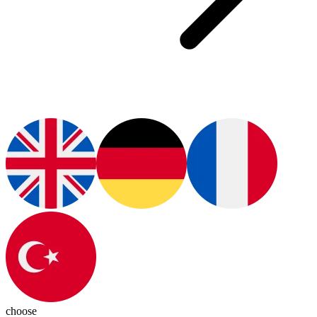
choose