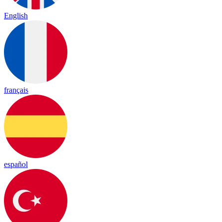
English
français
español