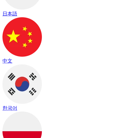
日本語
中文
한국어