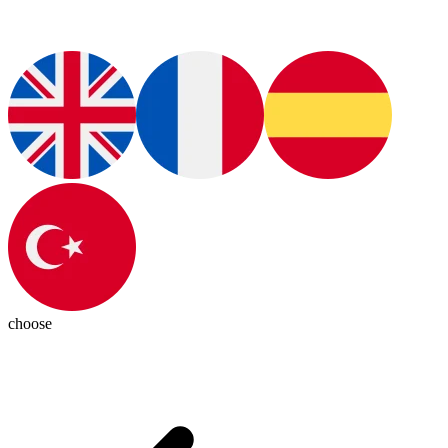
choose