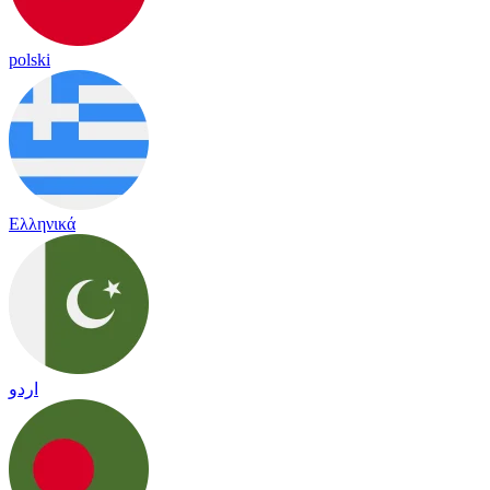
polski
Ελληνικά
اردو