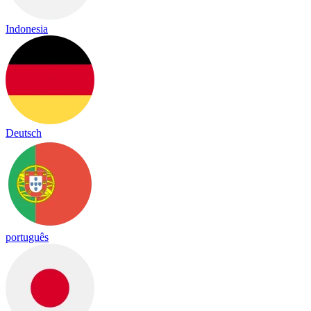
Indonesia
Deutsch
português