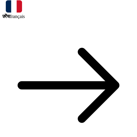
फ़्रेंच
français