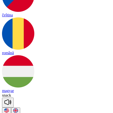
čeština
română
magyar
snack