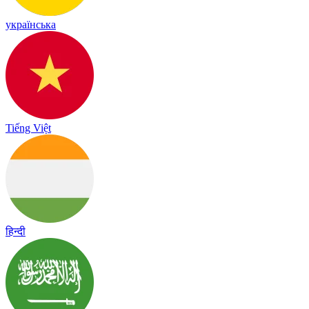
українська
Tiếng Việt
हिन्दी