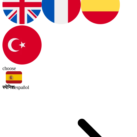
choose
स्पेनिश
español