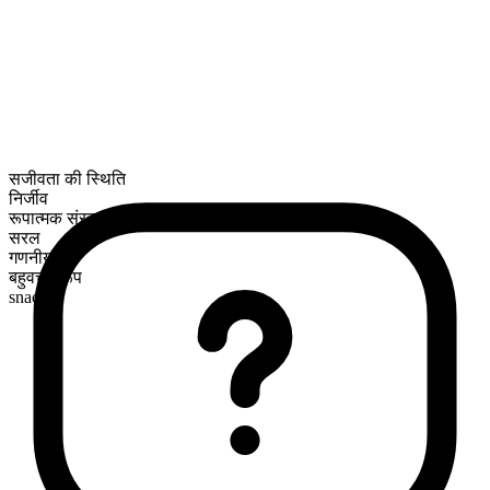
सजीवता की स्थिति
निर्जीव
रूपात्मक संरचना
सरल
गणनीय
बहुवचन रूप
snacks