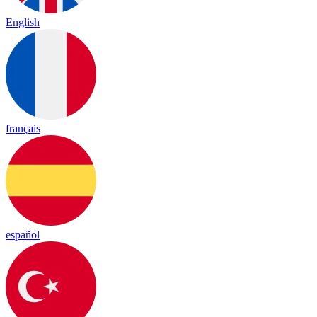
English
français
español