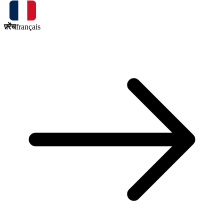
फ़्रेंच
français