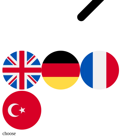
choose