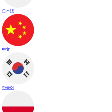
日本語
中文
한국어