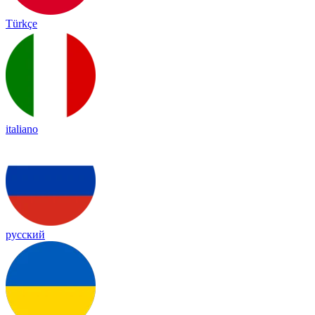
Türkçe
italiano
русский