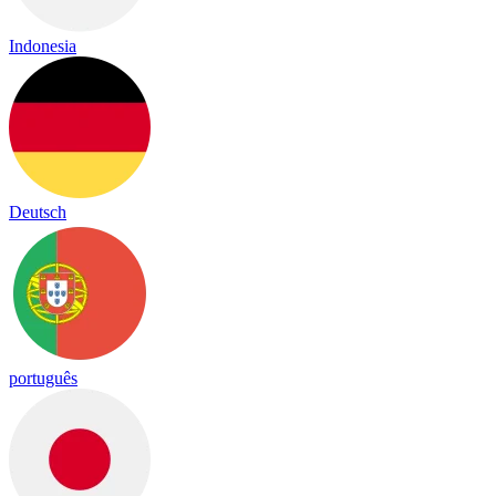
Indonesia
Deutsch
português