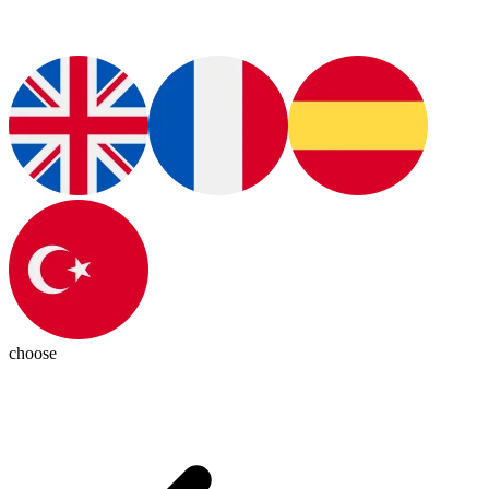
choose