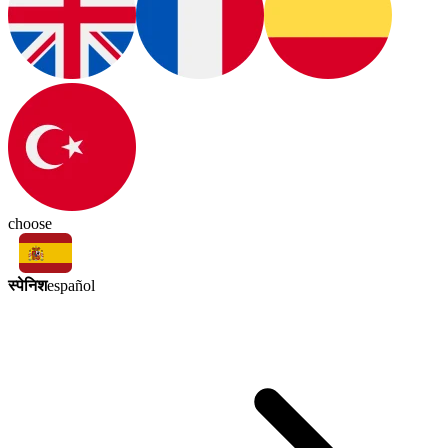
choose
स्पेनिश
español