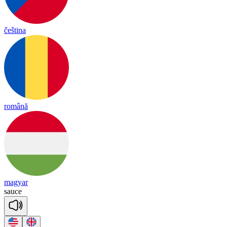
čeština
română
magyar
sauce