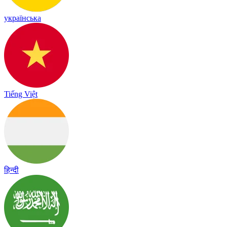
українська
Tiếng Việt
हिन्दी