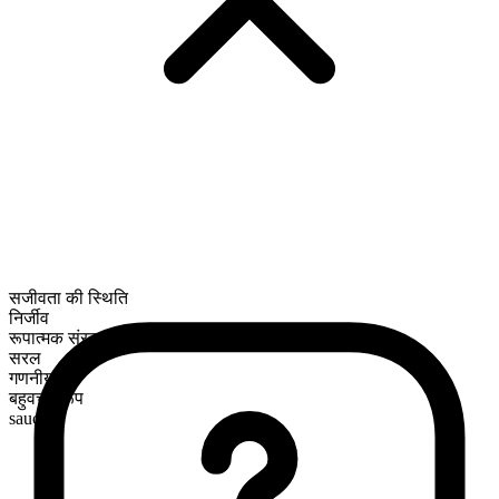
सजीवता की स्थिति
निर्जीव
रूपात्मक संरचना
सरल
गणनीय
बहुवचन रूप
sauces