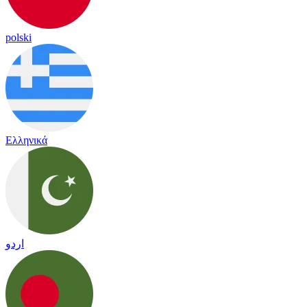
polski
Ελληνικά
اردو