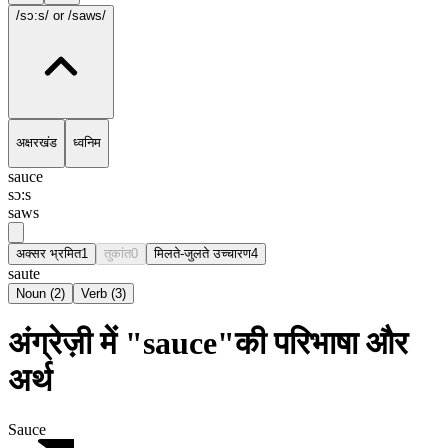
/sɔ:s/
or /saws/
अक्षरखंड
ध्वनिम
sauce
sɔ:s
saws
अक्सर भ्रमित
1
तुकांत
0
मिलते-जुलते उच्चारण
4
saute
Noun
(
2
)
Verb
(
3
)
अंग्रेज़ी में "sauce"की परिभाषा और
अर्थ
Sauce