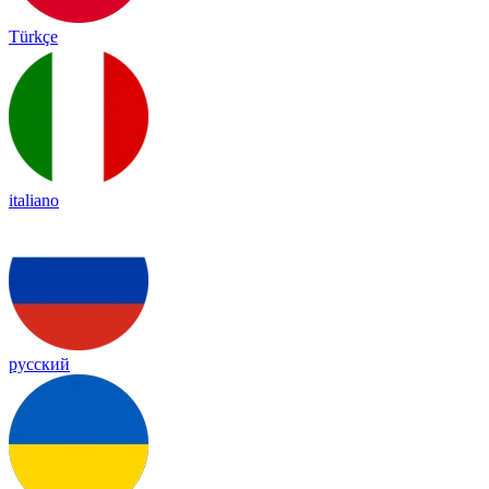
Türkçe
italiano
русский