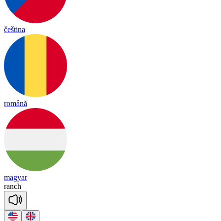
čeština
română
magyar
ranch