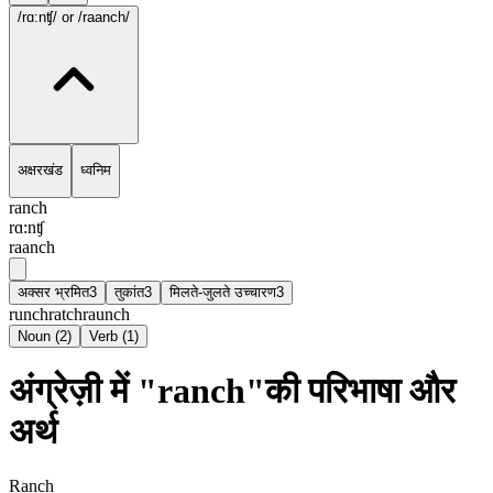
/rɑ:nʧ/
or /raanch/
अक्षरखंड
ध्वनिम
ranch
rɑ:nʧ
raanch
अक्सर भ्रमित
3
तुकांत
3
मिलते-जुलते उच्चारण
3
runch
ratch
raunch
Noun
(
2
)
Verb
(
1
)
अंग्रेज़ी में "ranch"की परिभाषा और
अर्थ
Ranch