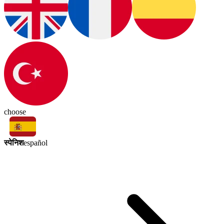
choose
स्पेनिश
español