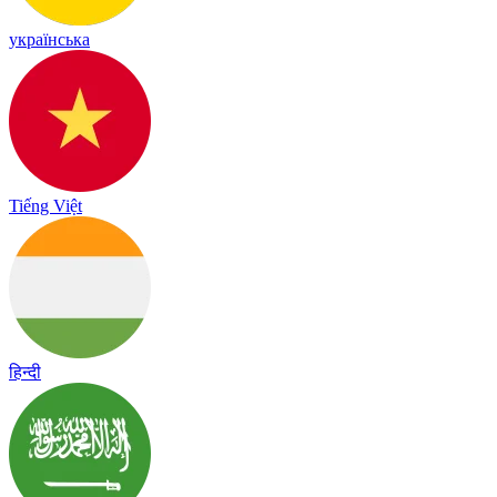
українська
Tiếng Việt
हिन्दी