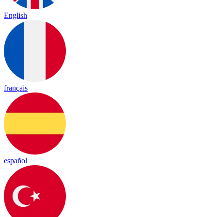
English
français
español