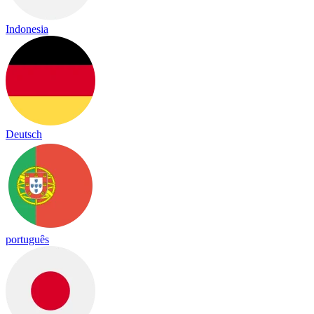
Indonesia
Deutsch
português