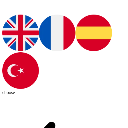
choose