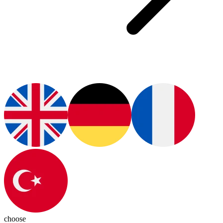
choose