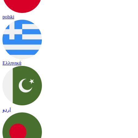
polski
Ελληνικά
اردو