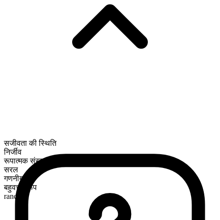
सजीवता की स्थिति
निर्जीव
रूपात्मक संरचना
सरल
गणनीय
बहुवचन रूप
ranches