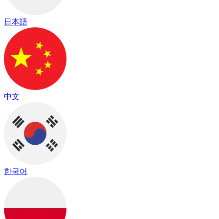
日本語
中文
한국어