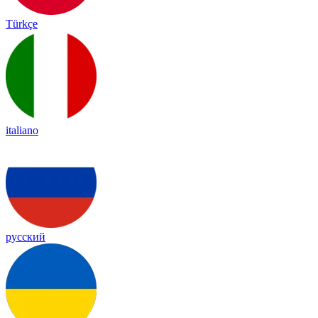
Türkçe
italiano
русский