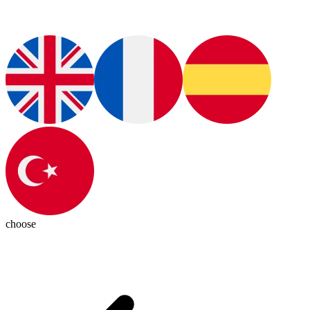
choose