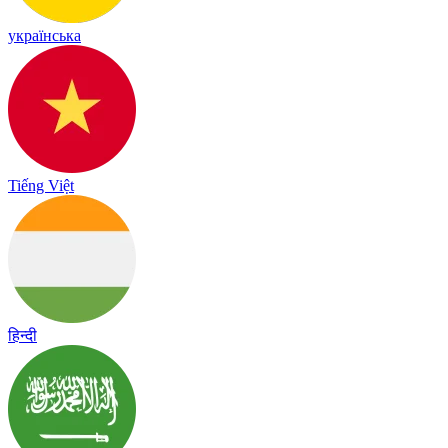
українська
Tiếng Việt
हिन्दी