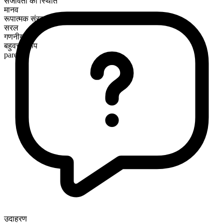
सजीवता की स्थिति
मानव
रूपात्मक संरचना
सरल
गणनीय
बहुवचन रूप
parents
उदाहरण