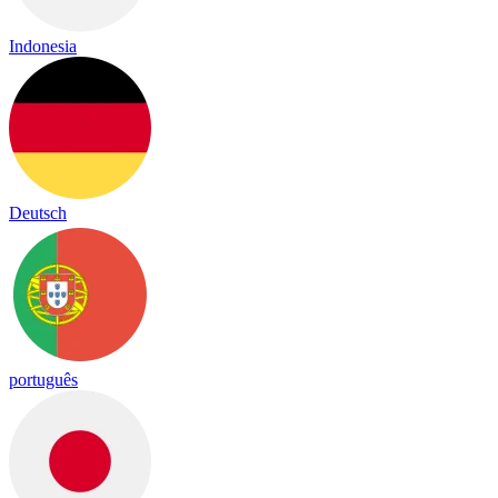
Indonesia
Deutsch
português