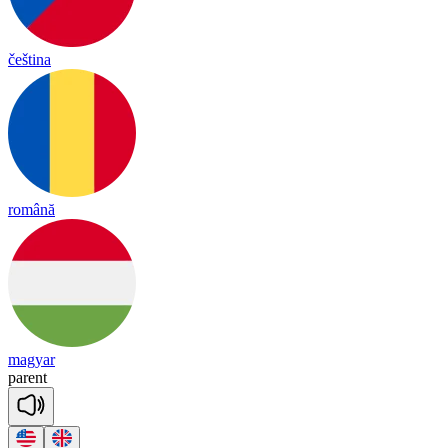
čeština
română
magyar
pa
rent