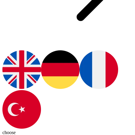
choose