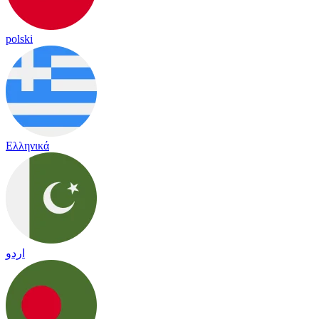
polski
Ελληνικά
اردو