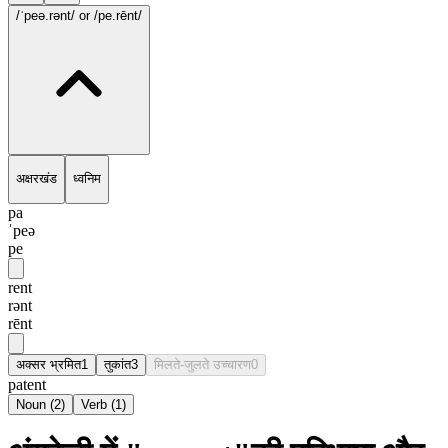
/ˈpeə.rənt/
or /pe.rēnt/
अक्षरखंड
ध्वनिम
pa
ˈpeə
pe
rent
rənt
rēnt
अक्सर भ्रमित
1
तुकांत
3
मिलते-जुलते उच्चारण
0
patent
Noun
(
2
)
Verb
(
1
)