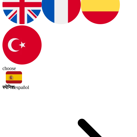
choose
स्पेनिश
español