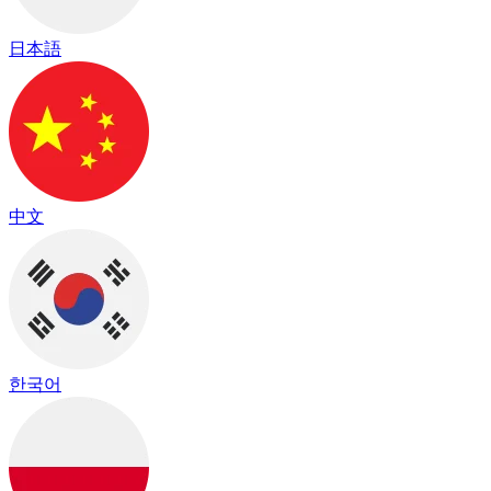
日本語
中文
한국어