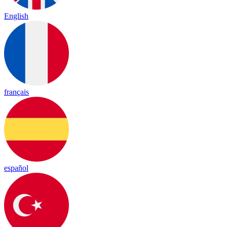
English
français
español