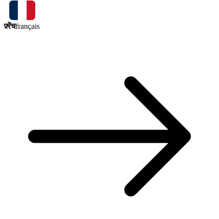
फ़्रेंच
français