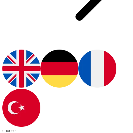
choose