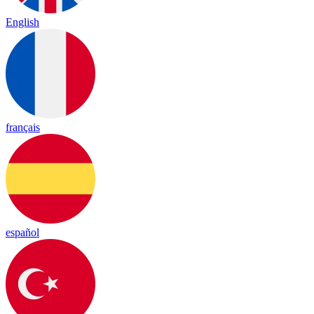
English
français
español