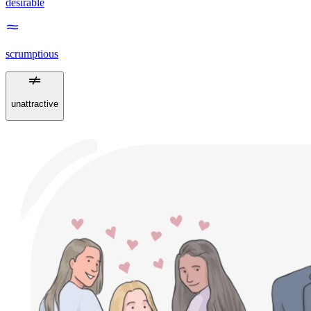
desirable
scrumptious
unattractive