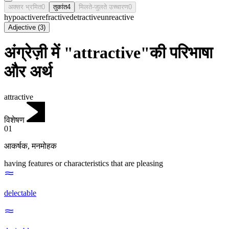
अक्सर भ्रमित
0
तुकांत
4
मिलते-जुलते उच्चारण
0
hypoactive
refractive
detractive
unreactive
Adjective
(
3
)
अंग्रेज़ी में "attractive"की परिभाषा
और अर्थ
attractive
विशेषण
01
आकर्षक
,
मनमोहक
having features or characteristics that are pleasing
delectable