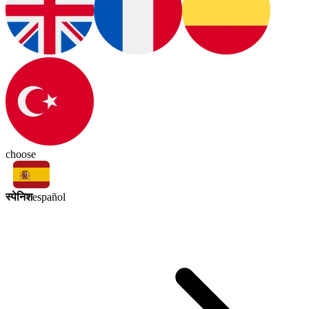
choose
स्पेनिश
español