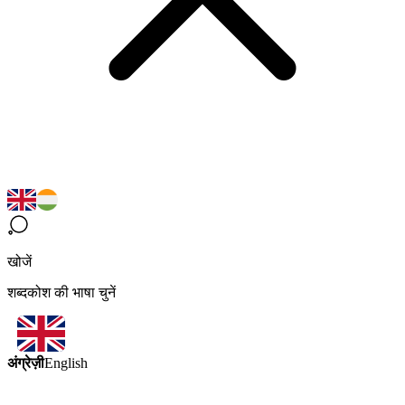
खोजें
शब्दकोश की भाषा चुनें
अंग्रेज़ी
English