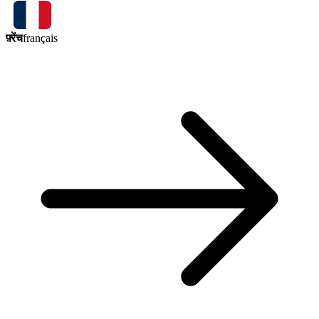
फ़्रेंच
français