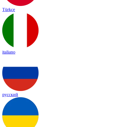
Türkçe
italiano
русский