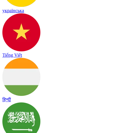
українська
Tiếng Việt
हिन्दी