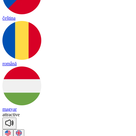
čeština
română
magyar
att
rac
tive