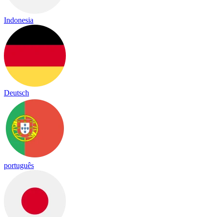
Indonesia
Deutsch
português