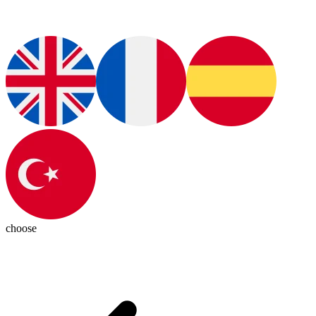
choose