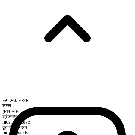
रूपात्मक संरचना
सरल
गुणवाचक
श्रेष्ठतम रूप
most attractive
तुलनात्मक रूप
more attractive