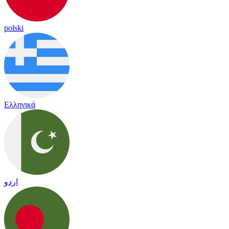
polski
Ελληνικά
اردو