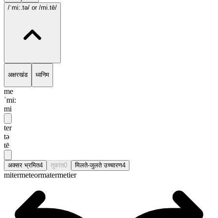
/ˈmi:.tə/
or /mi.tē/
अक्षरखंड
ध्वनिम
me
ˈmi:
mi
ter
tə
tē
अक्सर भ्रमित
4
तुकांत
0
मिलते-जुलते उच्चारण
4
miter
meteor
mater
metier