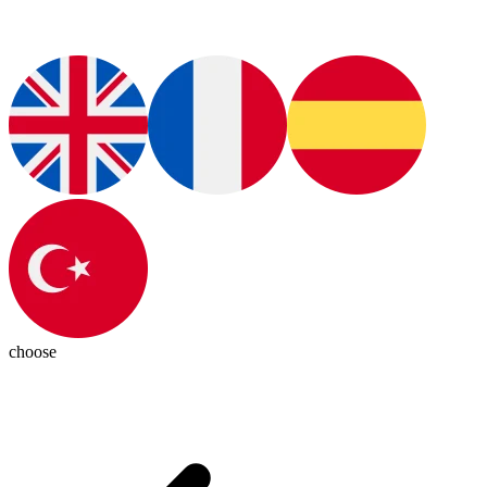
choose