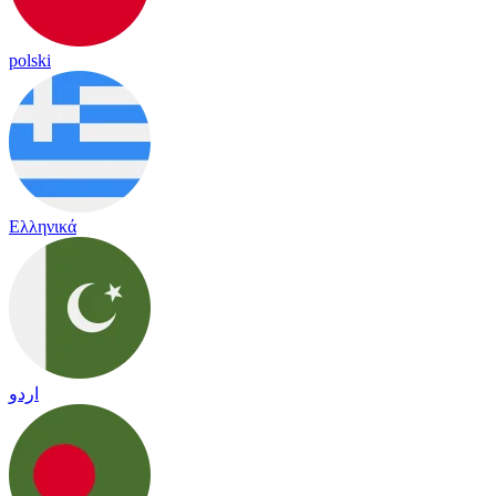
polski
Ελληνικά
اردو