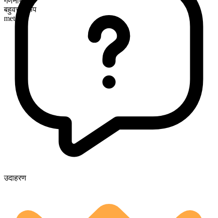
गणनीय
बहुवचन रूप
meters
उदाहरण