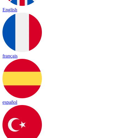
English
français
español