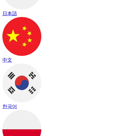
日本語
中文
한국어