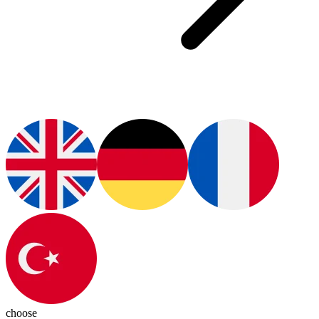
choose