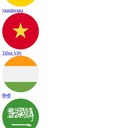
українська
Tiếng Việt
हिन्दी