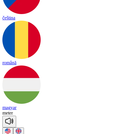
čeština
română
magyar
me
ter