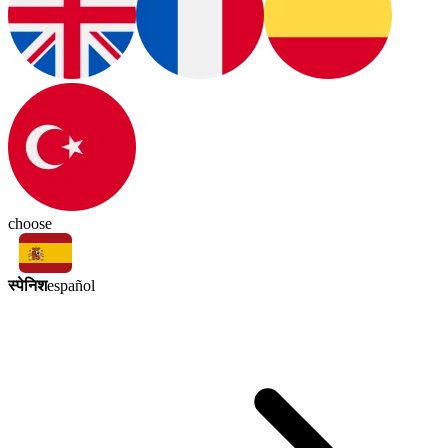
choose
स्पेनिश
español