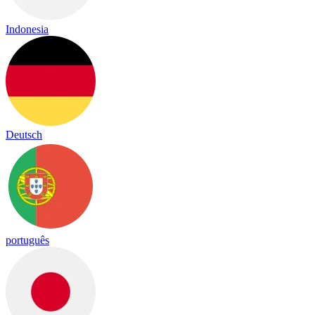
Indonesia
Deutsch
português