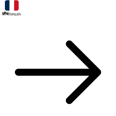
फ़्रेंच
français