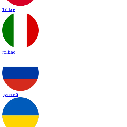
Türkçe
italiano
русский