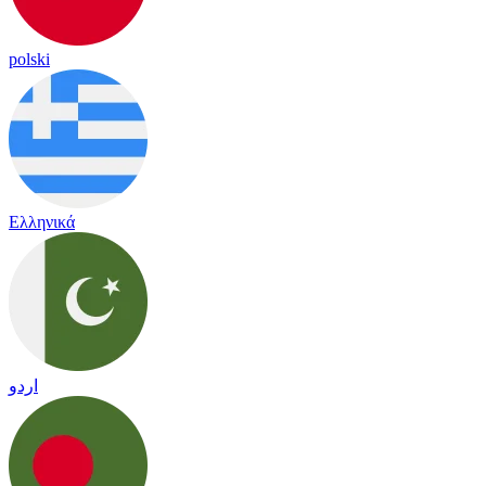
polski
Ελληνικά
اردو