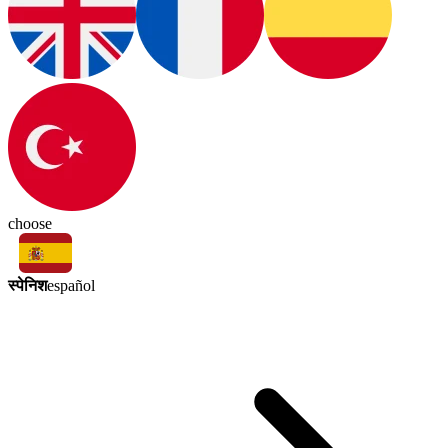
choose
स्पेनिश
español