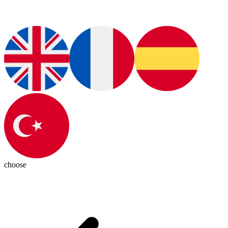
choose