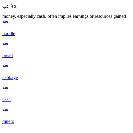
लूट
,
पैसा
money, especially cash, often implies earnings or resources gained
boodle
bread
cabbage
cash
dinero