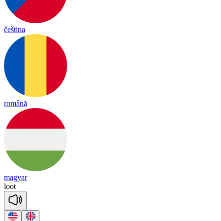
čeština
română
magyar
loot