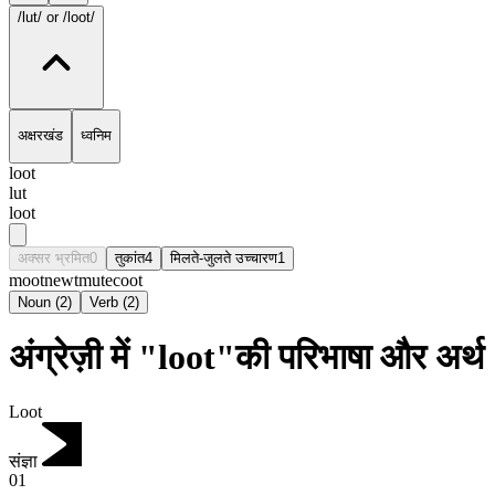
/lut/
or /loot/
अक्षरखंड
ध्वनिम
loot
lut
loot
अक्सर भ्रमित
0
तुकांत
4
मिलते-जुलते उच्चारण
1
moot
newt
mute
coot
Noun
(
2
)
Verb
(
2
)
अंग्रेज़ी में "loot"की परिभाषा और अर्थ
Loot
संज्ञा
01