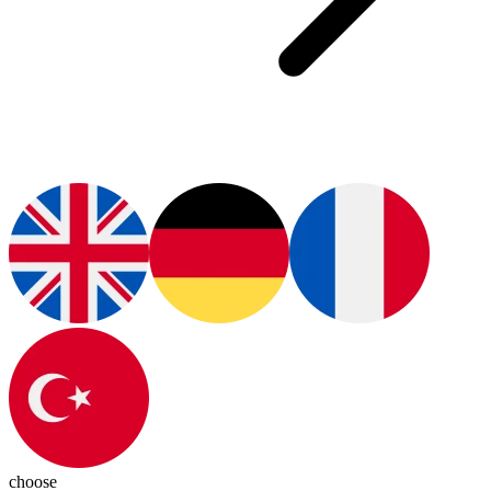
choose