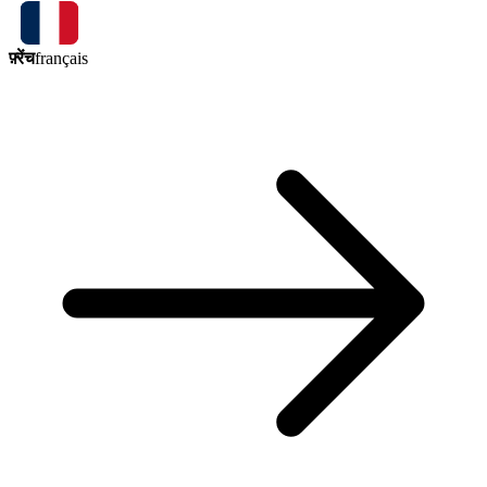
फ़्रेंच
français