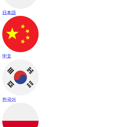
日本語
中文
한국어