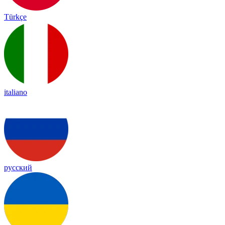
Türkçe
italiano
русский