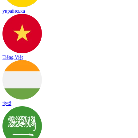
українська
Tiếng Việt
हिन्दी