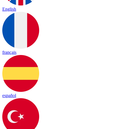
English
français
español