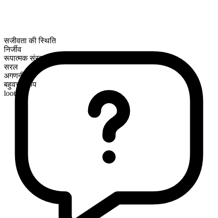
सजीवता की स्थिति
निर्जीव
रूपात्मक संरचना
सरल
अगणनीय
बहुवचन रूप
loot