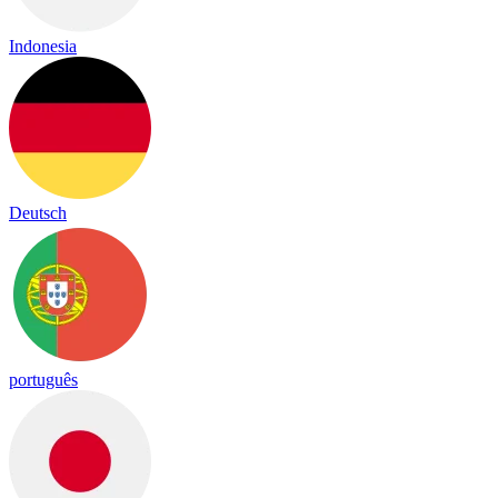
Indonesia
Deutsch
português