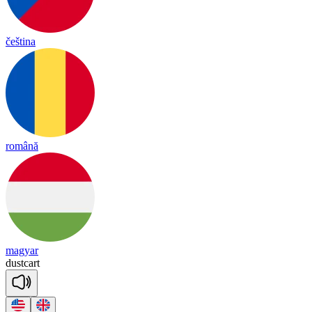
čeština
română
magyar
dust
cart