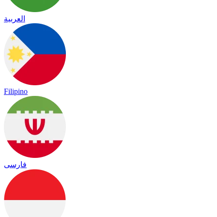
العربية
Filipino
فارسی