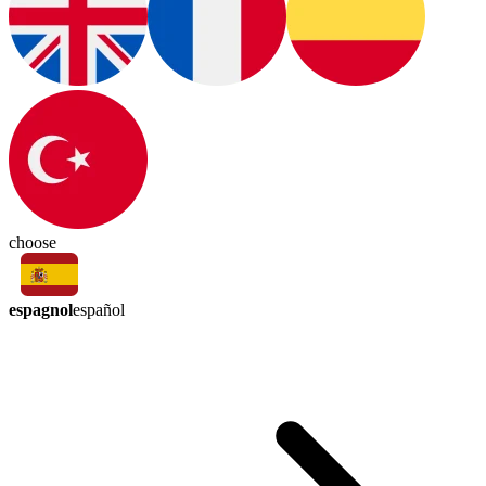
choose
espagnol
español