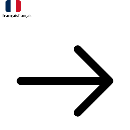
français
français