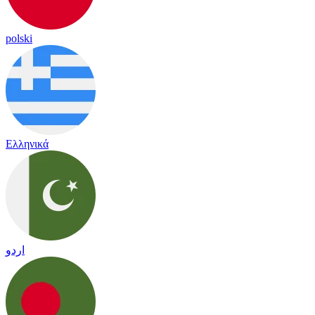
polski
Ελληνικά
اردو