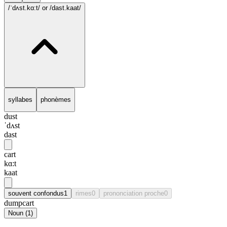
/ˈdʌst.kɑ:t/
or /dast.kaat/
syllabes
phonèmes
dust
ˈdʌst
dast
cart
kɑ:t
kaat
souvent confondus
1
rimes
0
prononciation proche
0
dumpcart
Noun
(
1
)