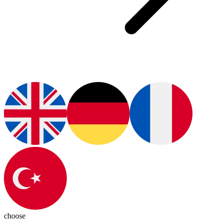
choose