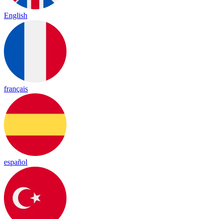
English
français
español