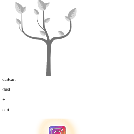
dustcart
dust
+
cart