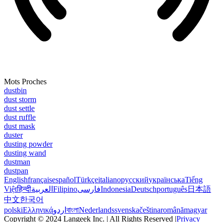
Mots Proches
dustbin
dust storm
dust settle
dust ruffle
dust mask
duster
dusting powder
dusting wand
dustman
dustpan
English
français
español
Türkçe
italiano
русский
українська
Tiếng
Việt
हिन्दी
العربية
Filipino
فارسی
Indonesia
Deutsch
português
日本語
中文
한국어
polski
Ελληνικά
اردو
বাংলা
Nederlands
svenska
čeština
română
magyar
Copyright © 2024 Langeek Inc. | All Rights Reserved |
Privacy