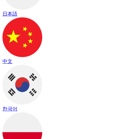
日本語
中文
한국어