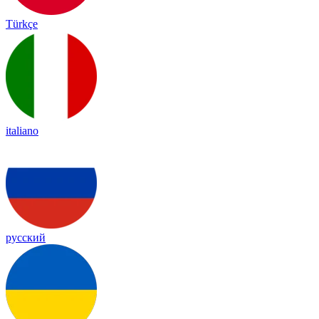
Türkçe
italiano
русский