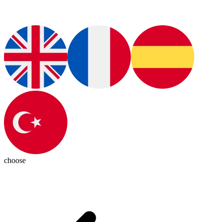
choose