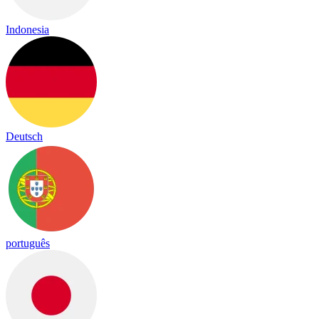
Indonesia
Deutsch
português