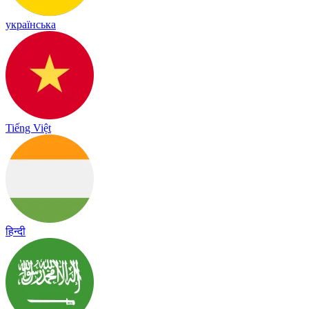
українська
Tiếng Việt
हिन्दी