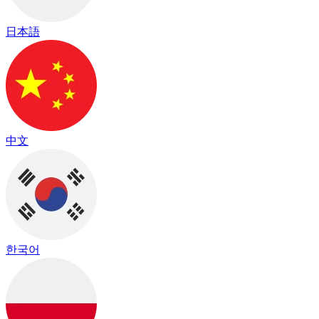
日本語
中文
한국어