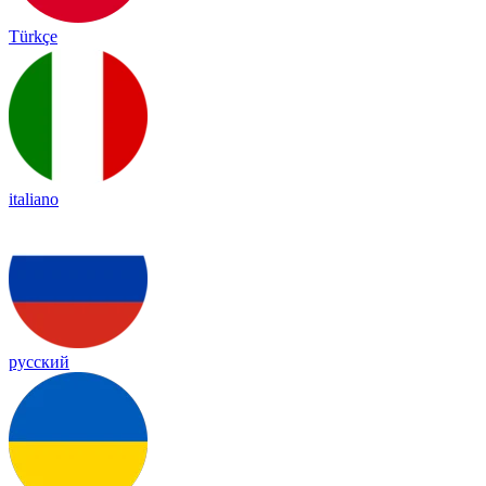
Türkçe
italiano
русский