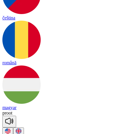
čeština
română
magyar
proot