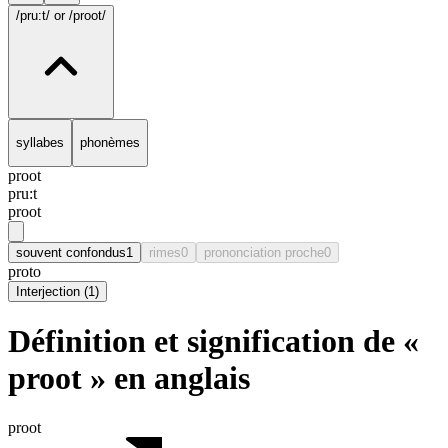
/pru:t/
or /proot/
syllabes
phonèmes
proot
pru:t
proot
souvent confondus
1
rimes
0
prononciation proche
0
proto
Interjection
(
1
)
Définition et signification de «
proot » en anglais
proot