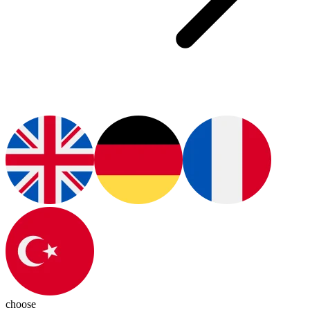
choose