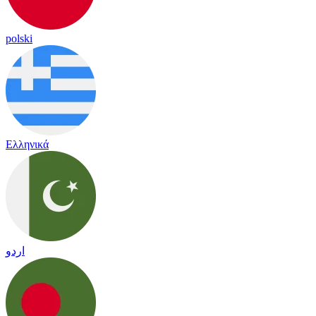
polski
Ελληνικά
اردو