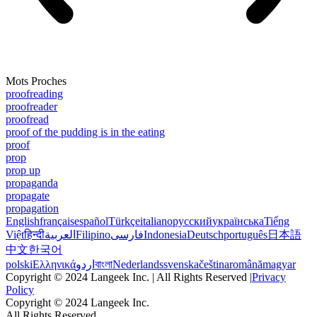
Mots Proches
proofreading
proofreader
proofread
proof of the pudding is in the eating
proof
prop
prop up
propaganda
propagate
propagation
English
français
español
Türkçe
italiano
русский
українська
Tiếng
Việt
हिन्दी
العربية
Filipino
فارسی
Indonesia
Deutsch
português
日本語
中文
한국어
polski
Ελληνικά
اردو
বাংলা
Nederlands
svenska
čeština
română
magyar
Copyright © 2024 Langeek Inc. | All Rights Reserved |
Privacy
Policy
Copyright © 2024 Langeek Inc.
All Rights Reserved