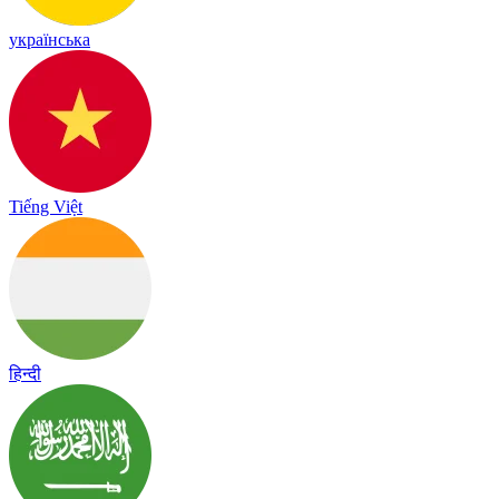
українська
Tiếng Việt
हिन्दी