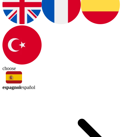
choose
espagnol
español