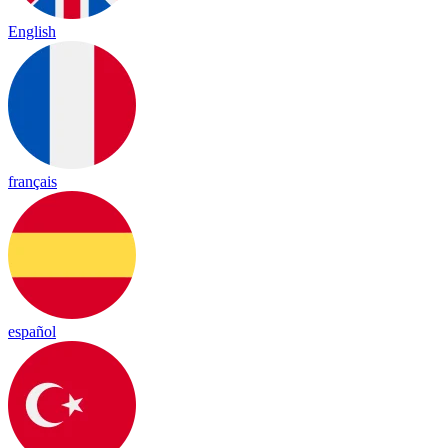
English
français
español