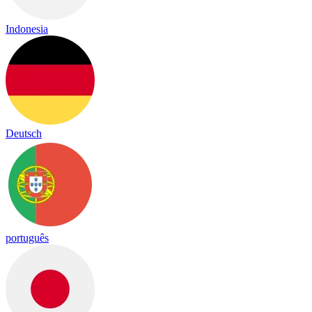
Indonesia
Deutsch
português