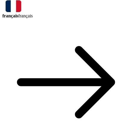
français
français