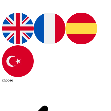
choose