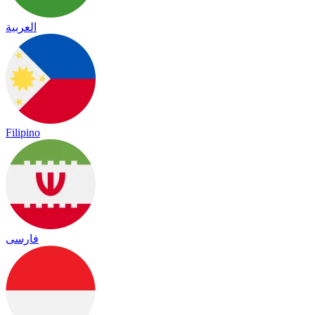
العربية
Filipino
فارسی