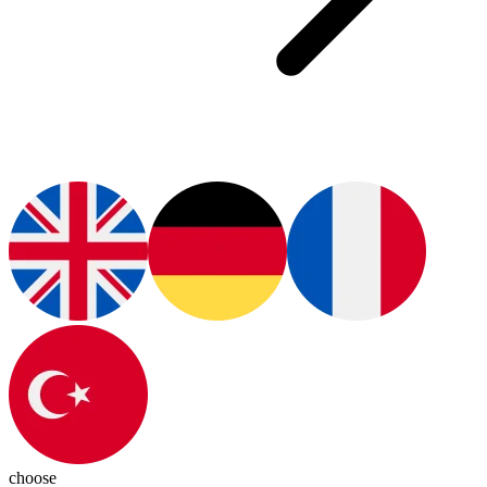
choose