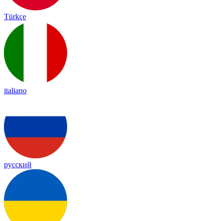
Türkçe
italiano
русский