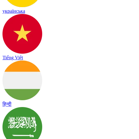
українська
Tiếng Việt
हिन्दी