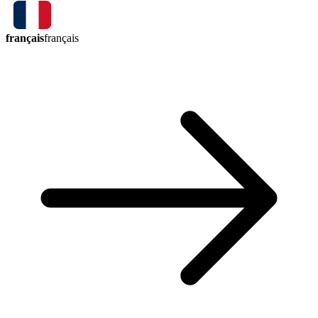
français
français