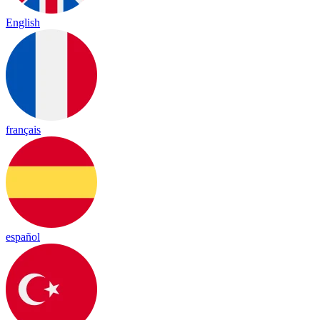
English
français
español