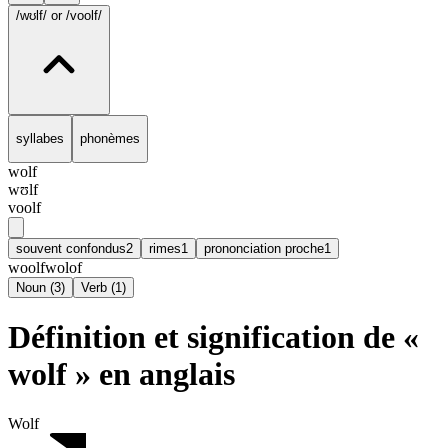
/wʊlf/
or /voolf/
syllabes
phonèmes
wolf
wʊlf
voolf
souvent confondus
2
rimes
1
prononciation proche
1
woolf
wolof
Noun
(
3
)
Verb
(
1
)
Définition et signification de «
wolf » en anglais
Wolf