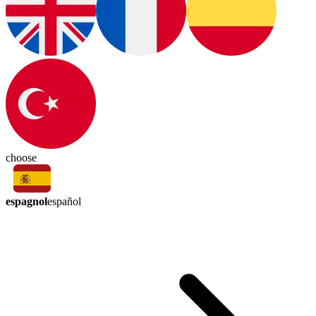
choose
espagnol
español