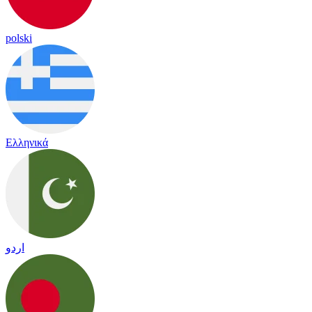
polski
Ελληνικά
اردو