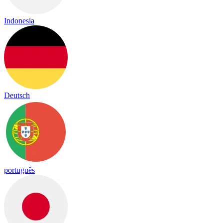
Indonesia
Deutsch
português