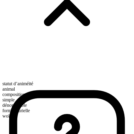
statut d’animéité
animal
composition morphologique
simple
dénombrable
forme plurielle
wolves