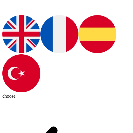
choose