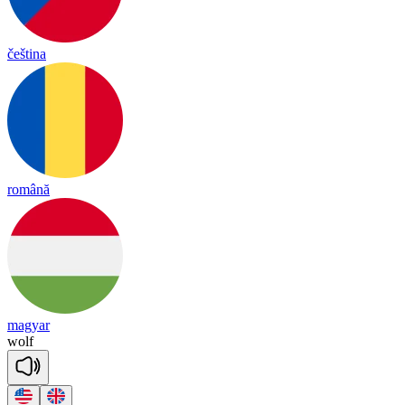
čeština
română
magyar
wolf