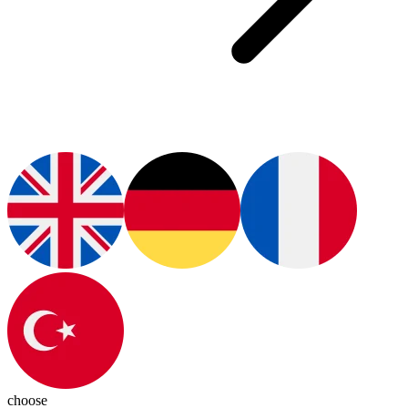
choose