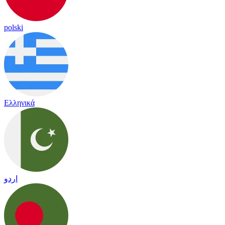
polski
Ελληνικά
اردو