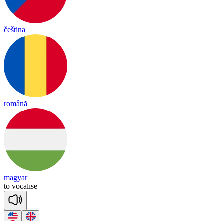
čeština
română
magyar
to
vo
ca
lise