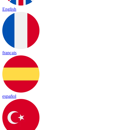
English
français
español