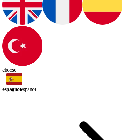
choose
espagnol
español