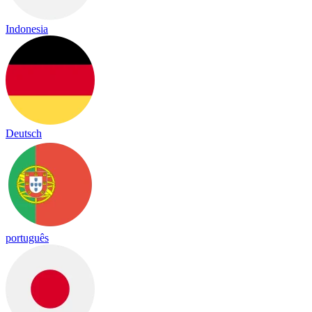
Indonesia
Deutsch
português