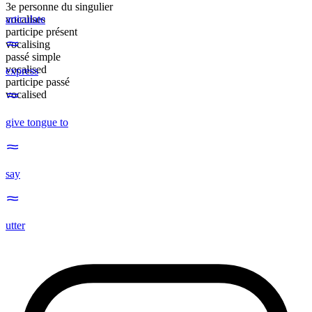
3e personne du singulier
vocalises
articulate
participe présent
vocalising
passé simple
vocalised
express
participe passé
vocalised
give tongue to
say
utter