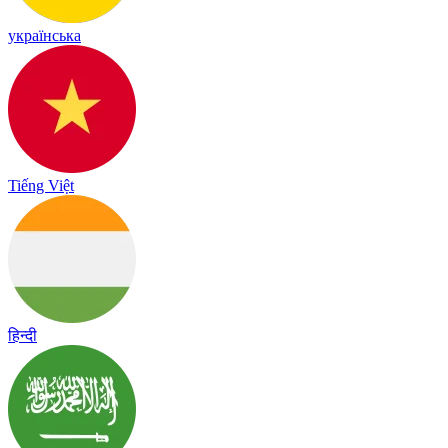
українська
Tiếng Việt
हिन्दी