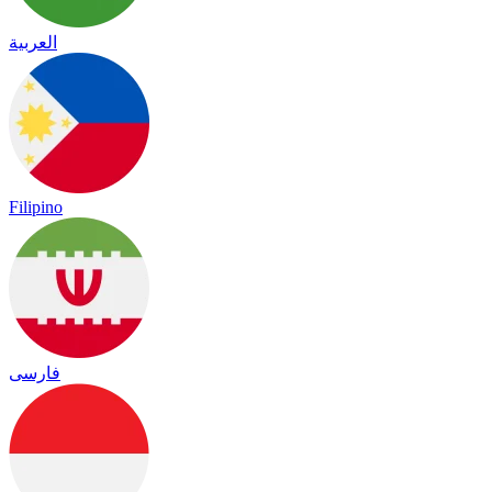
العربية
Filipino
فارسی