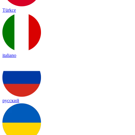
Türkçe
italiano
русский