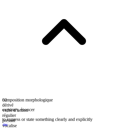
composition morphologique
02
dérivé
exprimer
,
énoncer
verbe d’action
régulier
to express or state something clearly and explicitly
présent
vocalise