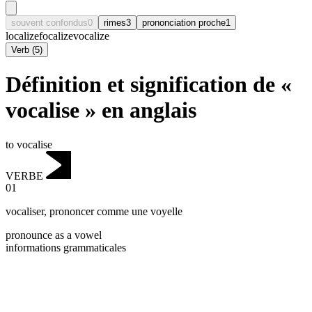
souvent confondus
0
rimes
3
prononciation proche
1
localize
focalize
vocalize
Verb
(
5
)
Définition et signification de «
vocalise » en anglais
to vocalise
VERBE
01
vocaliser
,
prononcer comme une voyelle
pronounce as a vowel
informations grammaticales