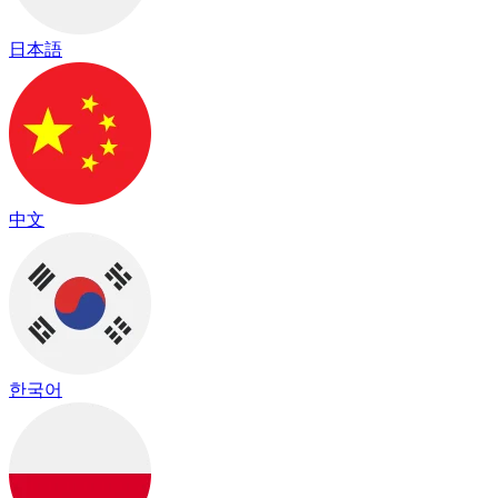
日本語
中文
한국어