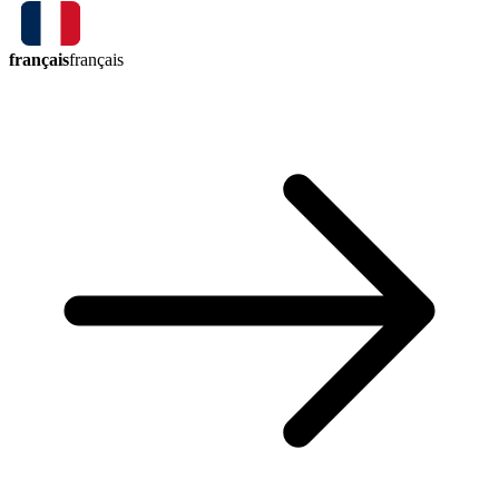
français
français