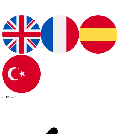
choose