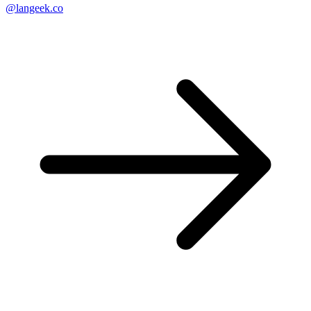
@langeek.co