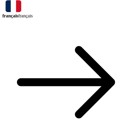
français
français