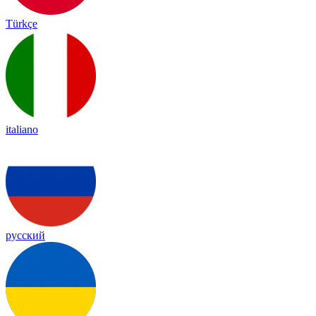
Türkçe
italiano
русский