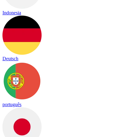
Indonesia
Deutsch
português