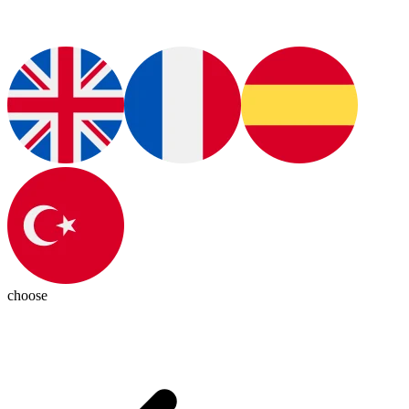
choose