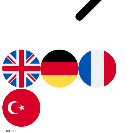
choose