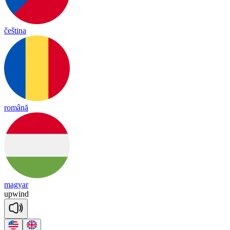
čeština
română
magyar
up
wind