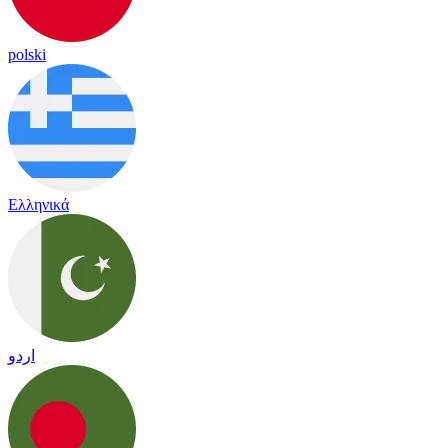
polski
Ελληνικά
اردو