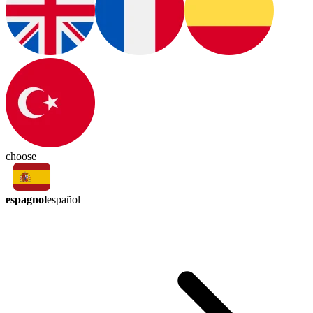
choose
espagnol
español