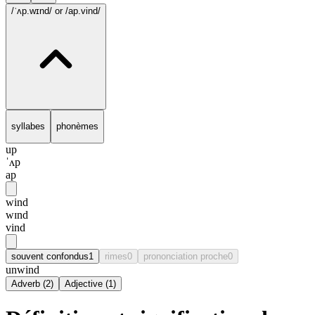
/ˈʌp.wɪnd/
or /ap.vind/
syllabes
phonèmes
up
ˈʌp
ap
wind
wɪnd
vind
souvent confondus
1
rimes
0
prononciation proche
0
unwind
Adverb
(
2
)
Adjective
(
1
)