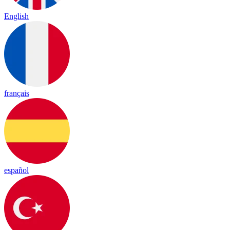
English
français
español