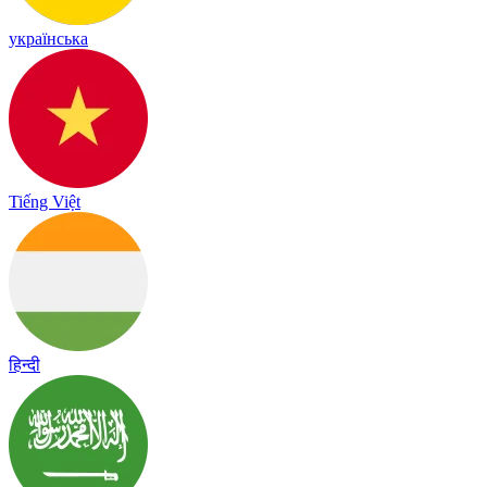
українська
Tiếng Việt
हिन्दी