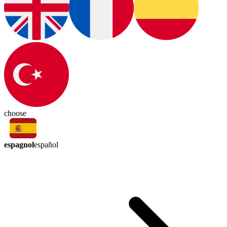
choose
espagnol
español