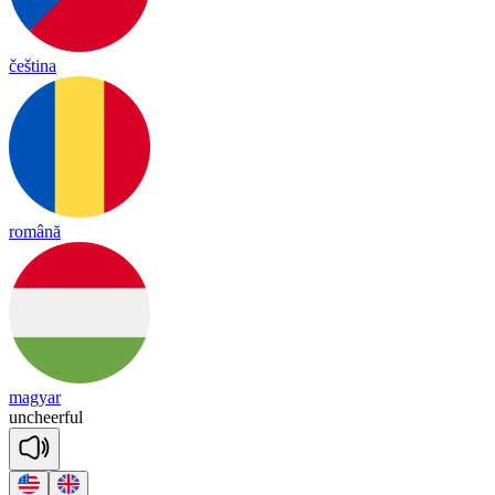
čeština
română
magyar
un
cheer
ful