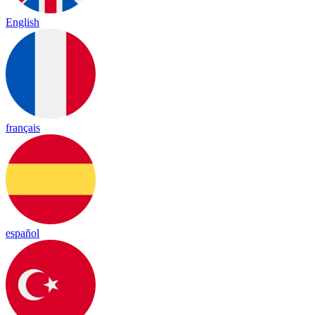
English
français
español