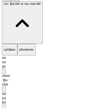
/ʌn.ˈʧɪə.fəl/
or /an.chie.fēl/
syllabes
phonèmes
un
ʌn
an
cheer
ˈʧɪə
chie
ful
fəl
fēl