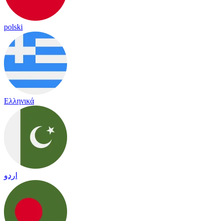
polski
Ελληνικά
اردو