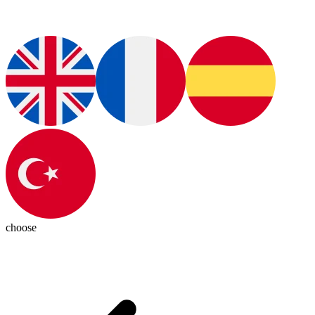
choose