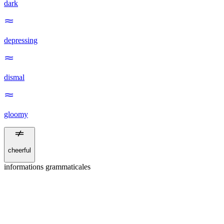
dark
depressing
dismal
gloomy
cheerful
informations grammaticales