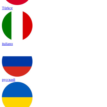
Türkçe
italiano
русский