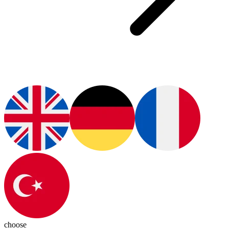
choose