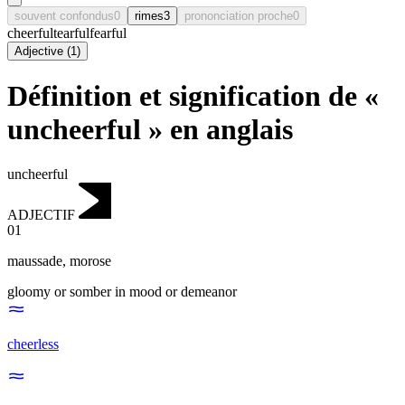
souvent confondus
0
rimes
3
prononciation proche
0
cheerful
tearful
fearful
Adjective
(
1
)
Définition et signification de «
uncheerful » en anglais
uncheerful
ADJECTIF
01
maussade
,
morose
gloomy or somber in mood or demeanor
cheerless