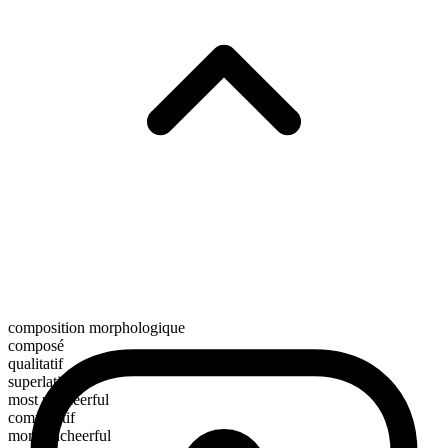
composition morphologique
composé
qualitatif
superlatif
most uncheerful
comparatif
more uncheerful