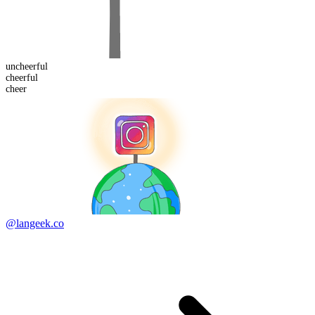
un
cheerful
cheer
ful
cheer
@langeek.co