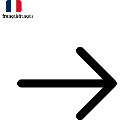
français
français