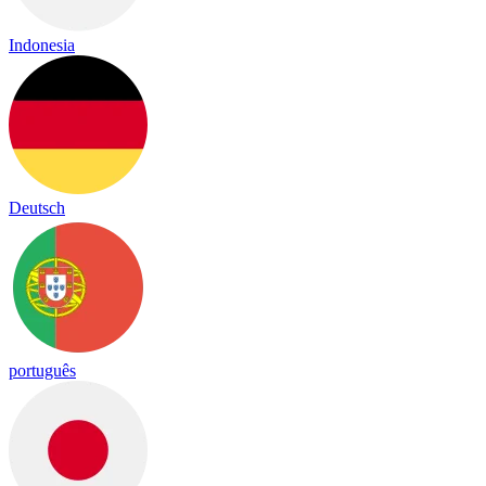
Indonesia
Deutsch
português