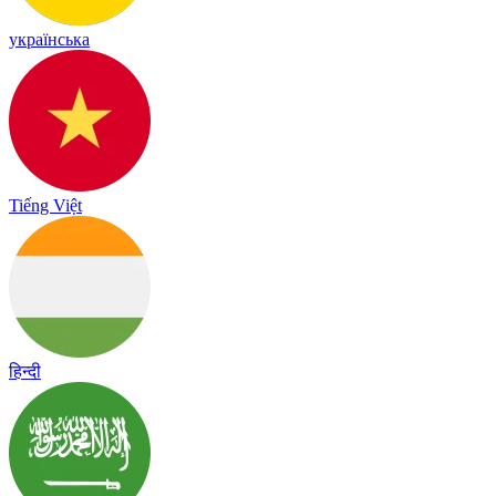
українська
Tiếng Việt
हिन्दी