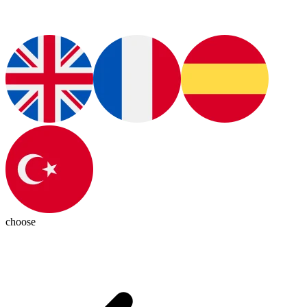
choose