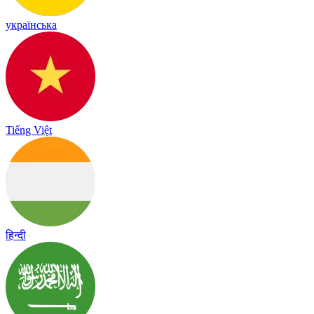
українська
Tiếng Việt
हिन्दी