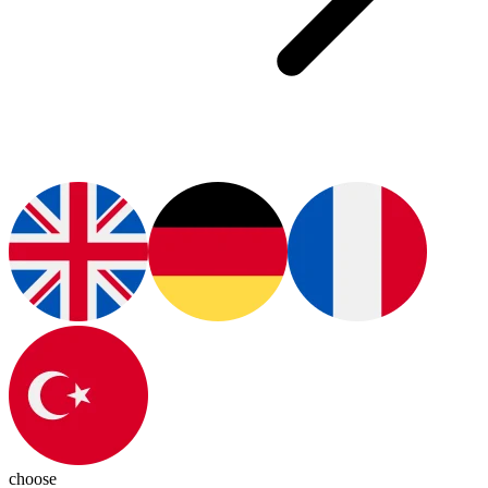
choose