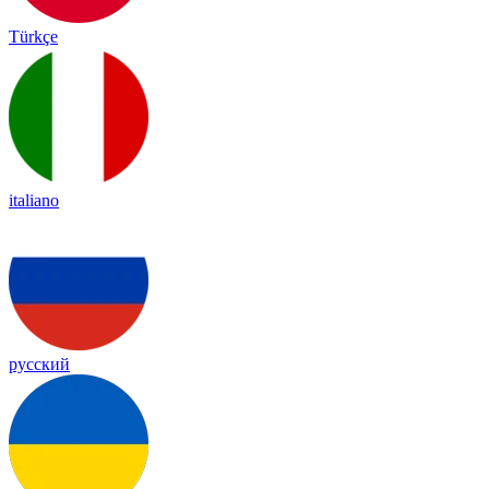
Türkçe
italiano
русский