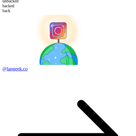
un
backed
back
ed
back
@langeek.co