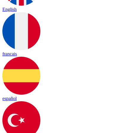
English
français
español