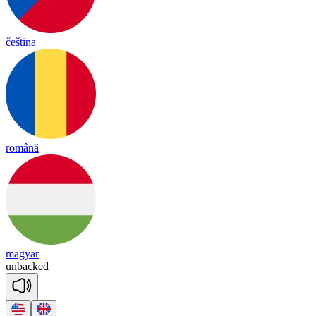
čeština
română
magyar
un
backed