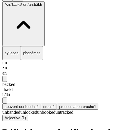
/ʌn.ˈbækt/
or /an.bākt/
syllabes
phonèmes
un
ʌn
an
backed
ˈbækt
bākt
souvent confondus
4
rimes
4
prononciation proche
1
unbanded
unlocked
unbooked
untracked
Adjective
(
1
)