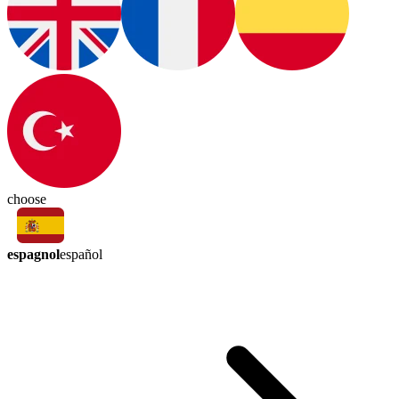
choose
espagnol
español