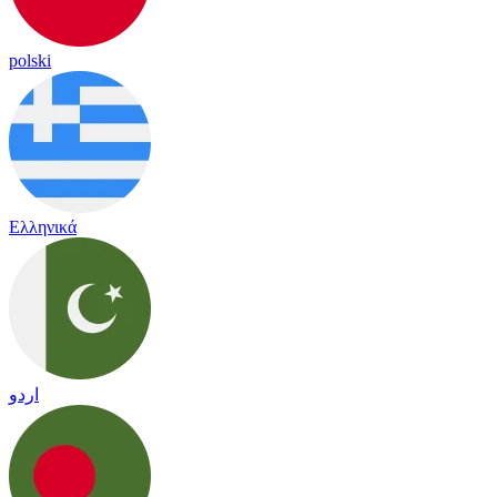
polski
Ελληνικά
اردو