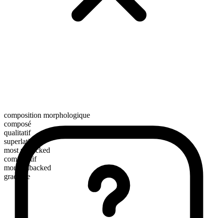
composition morphologique
composé
qualitatif
superlatif
most unbacked
comparatif
more unbacked
gradable