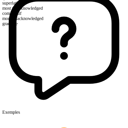
superlatif
most unacknowledged
comparatif
more unacknowledged
gradable
Exemples