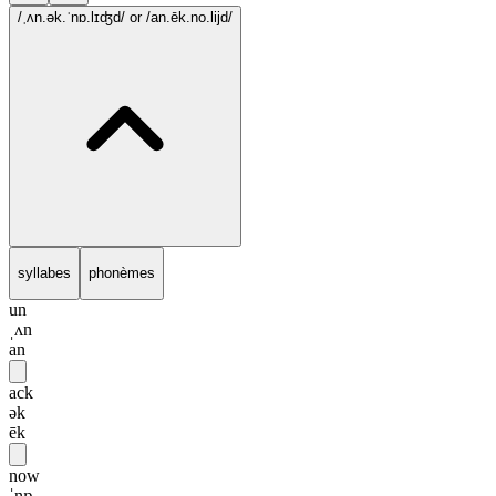
/ˌʌn.ək.ˈnɒ.lɪʤd/
or /an.ēk.no.lijd/
syllabes
phonèmes
un
ˌʌn
an
ack
ək
ēk
now
ˈnɒ