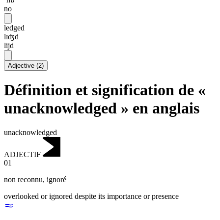
no
ledged
lɪʤd
lijd
Adjective
(
2
)
Définition et signification de «
unacknowledged » en anglais
unacknowledged
ADJECTIF
01
non reconnu
,
ignoré
overlooked or ignored despite its importance or presence