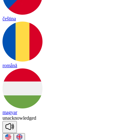
čeština
română
magyar
un
ack
now
ledged