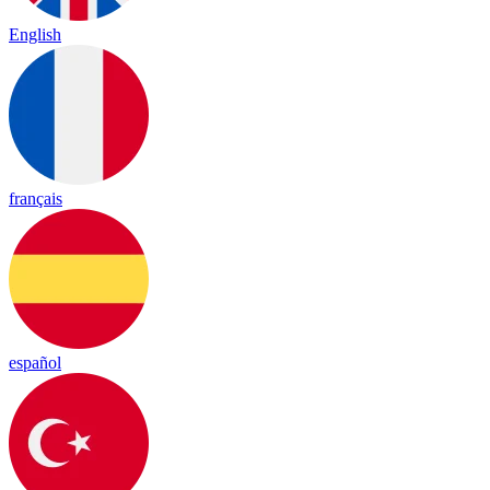
English
français
español