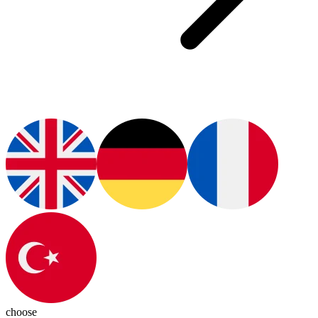
choose