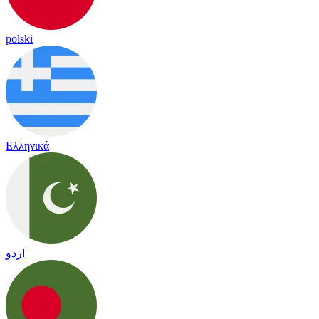
polski
Ελληνικά
اردو