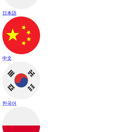
日本語
中文
한국어