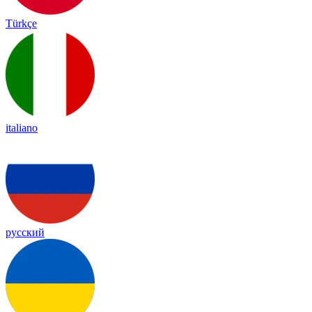
Türkçe
italiano
русский