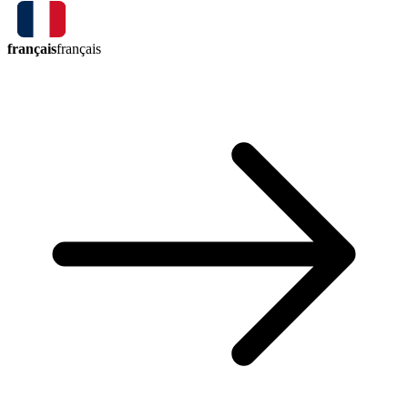
français
français