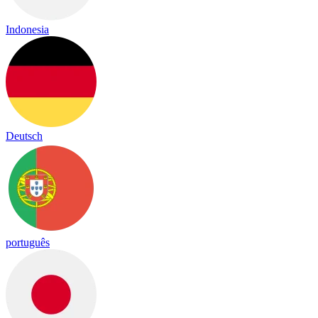
Indonesia
Deutsch
português