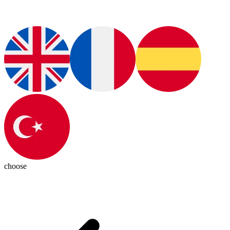
choose