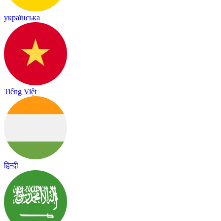
українська
Tiếng Việt
हिन्दी