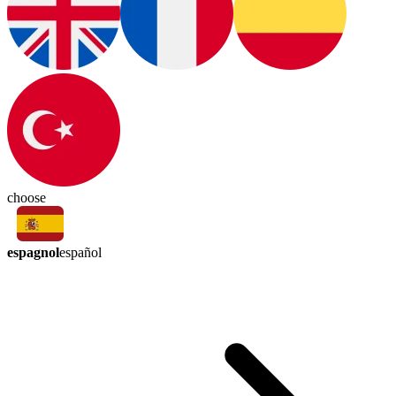
choose
espagnol
español