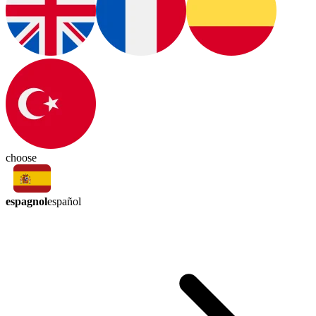
choose
espagnol
español