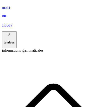
moist
cloudy
tearless
informations grammaticales