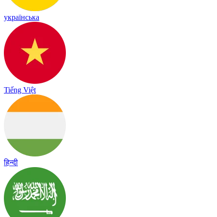
українська
Tiếng Việt
हिन्दी