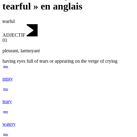
tearful » en anglais
tearful
ADJECTIF
01
pleurant
,
larmoyant
having eyes full of tears or appearing on the verge of crying
misty
teary
watery