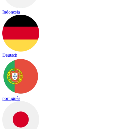
Indonesia
Deutsch
português