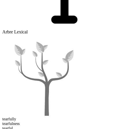
Arbre Lexical
tearful
ly
tearful
ness
tear
ful