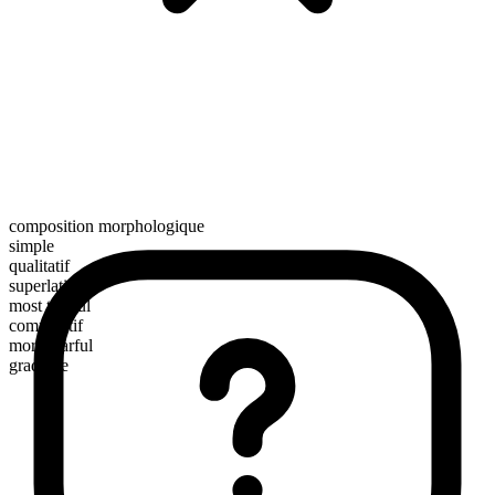
composition morphologique
simple
qualitatif
superlatif
most tearful
comparatif
more tearful
gradable