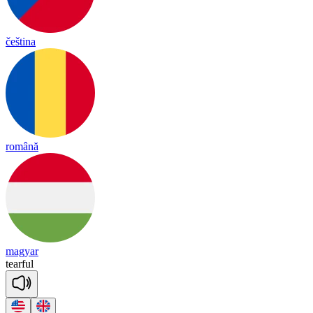
čeština
română
magyar
tear
ful