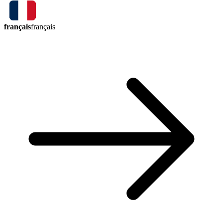
français
français