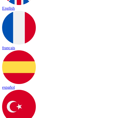
English
français
español