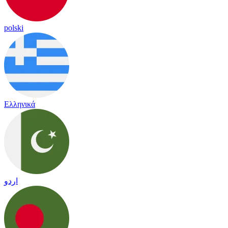
polski
Ελληνικά
اردو