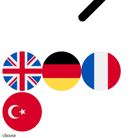
choose