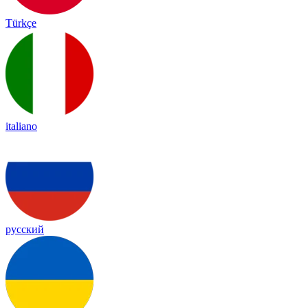
Türkçe
italiano
русский