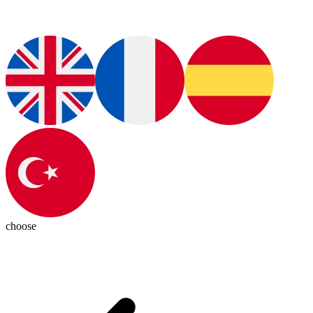
choose