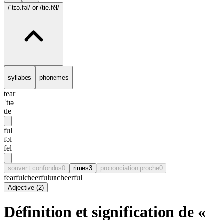
/ˈtɪə.fəl/
or /tie.fēl/
syllabes
phonèmes
tear
ˈtɪə
tie
ful
fəl
fēl
souvent confondus
0
rimes
3
prononciation proche
0
fearful
cheerful
uncheerful
Adjective
(
2
)
Définition et signification de «