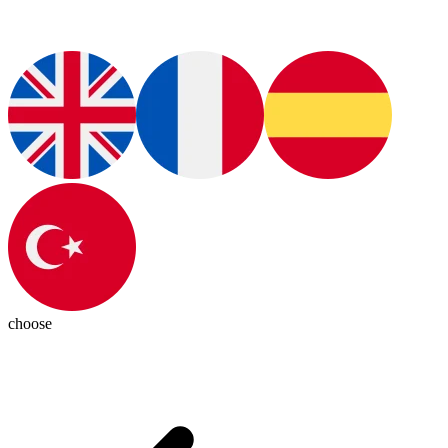
choose