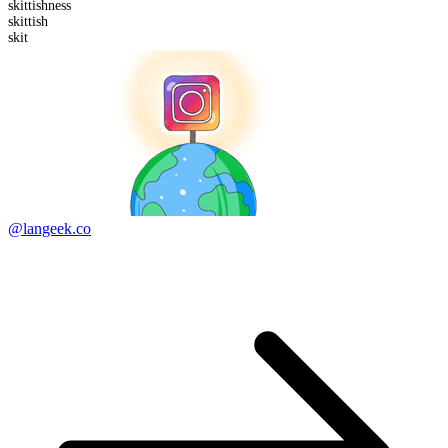
skittish
ness
skittish
skit
@langeek.co