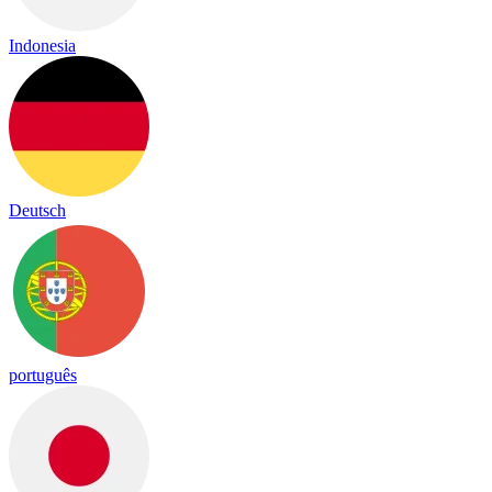
Indonesia
Deutsch
português