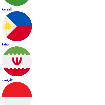
العربية
Filipino
فارسی