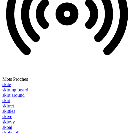
Mots Proches
skite
skirting board
skirt around
skirt
skirret
skittles
skive
skivvy
skoal
skobeloff