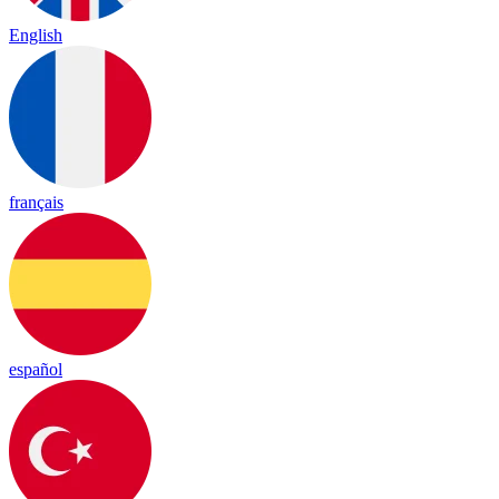
English
français
español