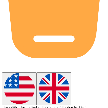
The
skittish
foal bolted at the sound of the dog barking.