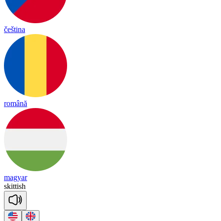
čeština
română
magyar
ski
ttish