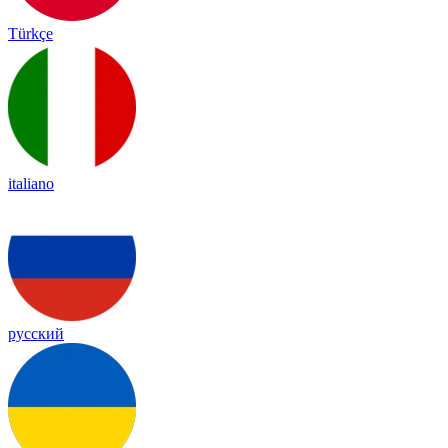
Türkçe
italiano
русский