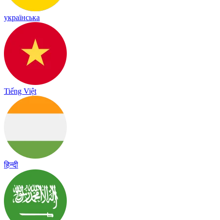
українська
Tiếng Việt
हिन्दी