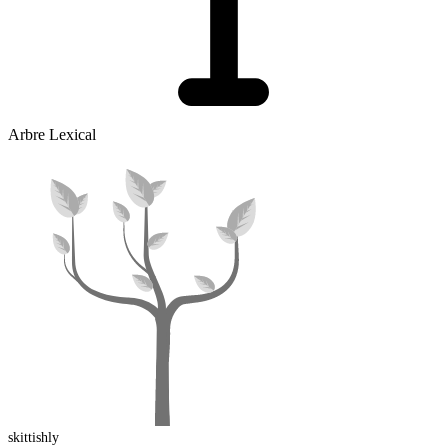
Arbre Lexical
skittish
ly