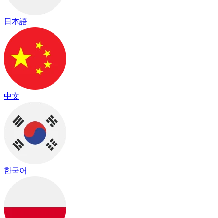
日本語
中文
한국어