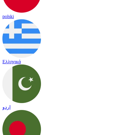
polski
Ελληνικά
اردو