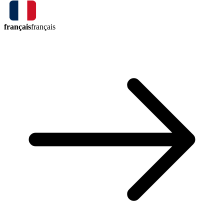
français
français