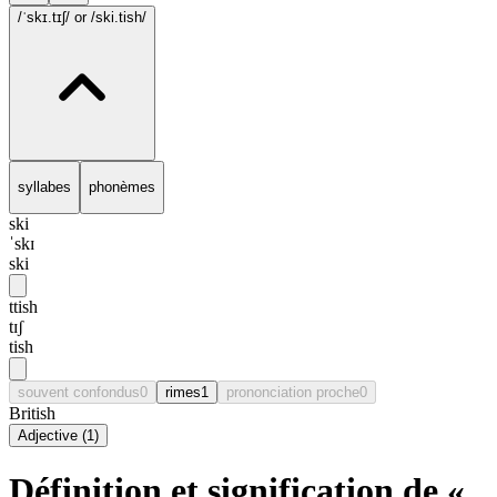
/ˈskɪ.tɪʃ/
or /ski.tish/
syllabes
phonèmes
ski
ˈskɪ
ski
ttish
tɪʃ
tish
souvent confondus
0
rimes
1
prononciation proche
0
British
Adjective
(
1
)
Définition et signification de «