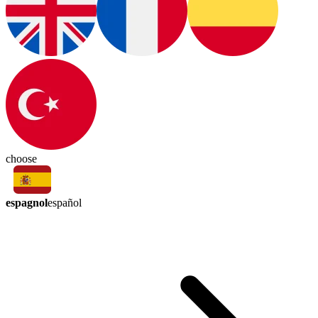
choose
espagnol
español