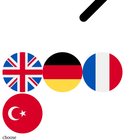
choose