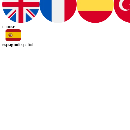
choose
espagnol
español