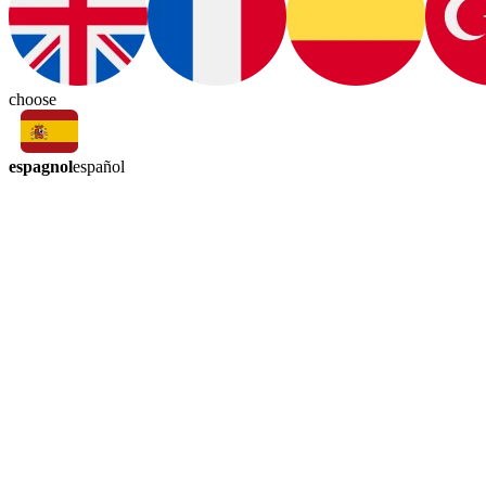
choose
espagnol
español