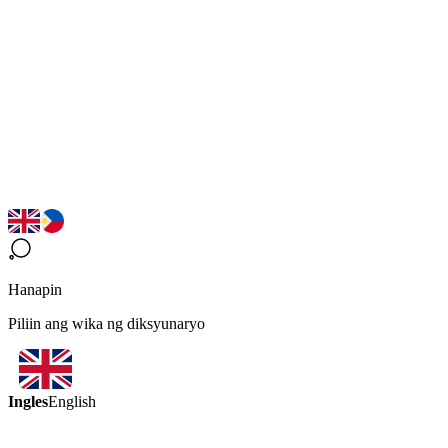
Hanapin
Piliin ang wika ng diksyunaryo
Ingles
English