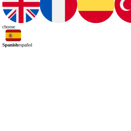
choose
Spanish
español