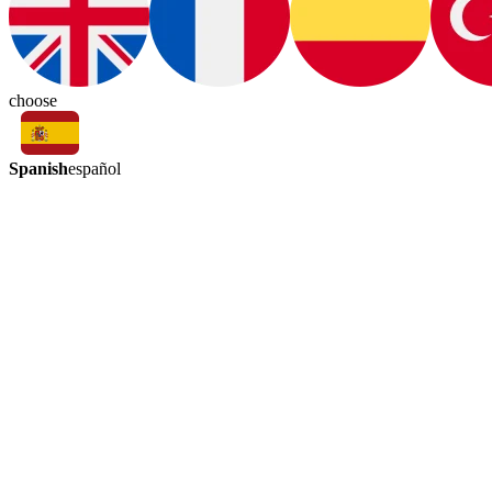
choose
Spanish
español