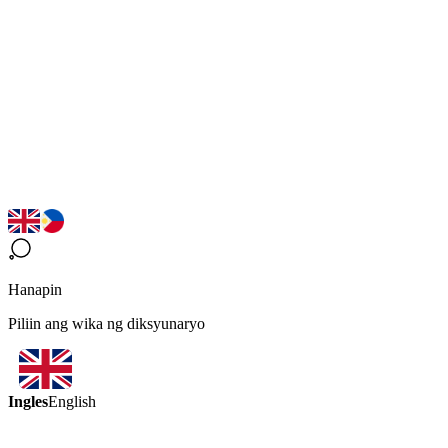
Hanapin
Piliin ang wika ng diksyunaryo
Ingles
English