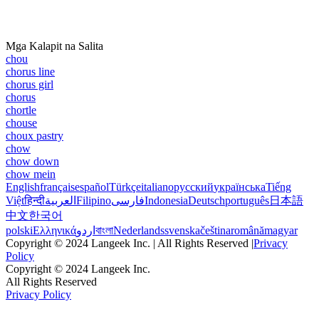
Mga Kalapit na Salita
chou
chorus line
chorus girl
chorus
chortle
chouse
choux pastry
chow
chow down
chow mein
English
français
español
Türkçe
italiano
русский
українська
Tiếng
Việt
हिन्दी
العربية
Filipino
فارسی
Indonesia
Deutsch
português
日本語
中文
한국어
polski
Ελληνικά
اردو
বাংলা
Nederlands
svenska
čeština
română
magyar
Copyright © 2024 Langeek Inc. | All Rights Reserved |
Privacy
Policy
Copyright © 2024 Langeek Inc.
All Rights Reserved
Privacy Policy