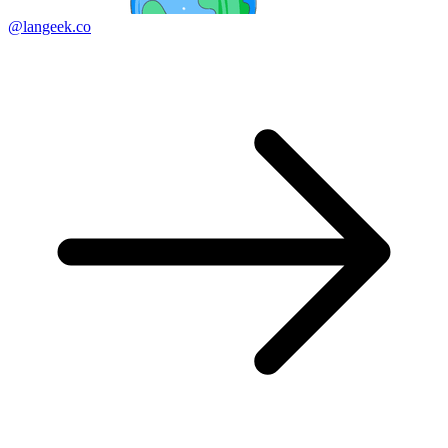
@langeek.co