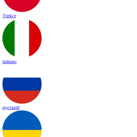
Türkçe
italiano
русский