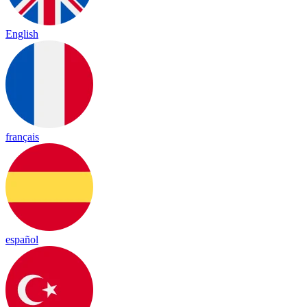
English
français
español