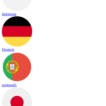
Indonesia
Deutsch
português