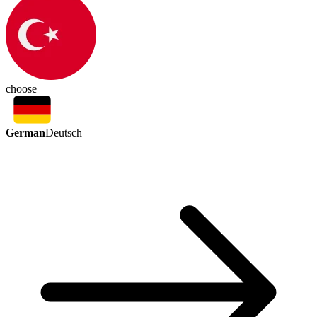
choose
German
Deutsch