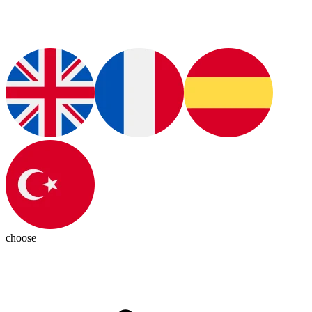
choose