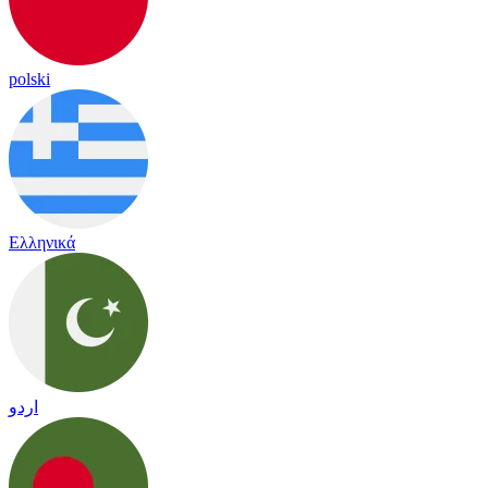
polski
Ελληνικά
اردو