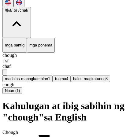
/ʧʌf/
or /chaf/
mga pantig
mga ponema
chough
ʧʌf
chaf
madalas mapagkamalan
1
tugma
4
halos magkatunog
3
cough
Noun
(
1
)
Kahulugan at ibig sabihin ng
"chough"sa English
Chough