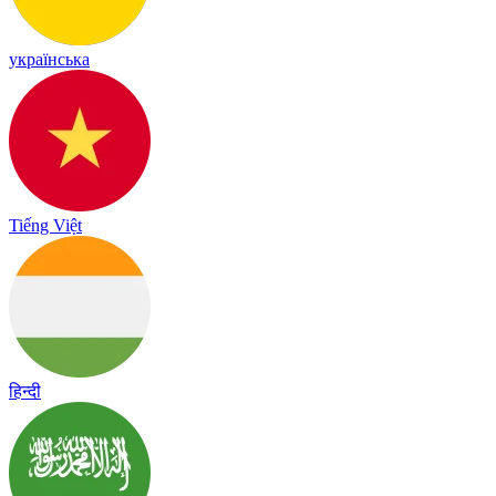
українська
Tiếng Việt
हिन्दी