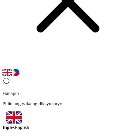
Hanapin
Piliin ang wika ng diksyunaryo
Ingles
English