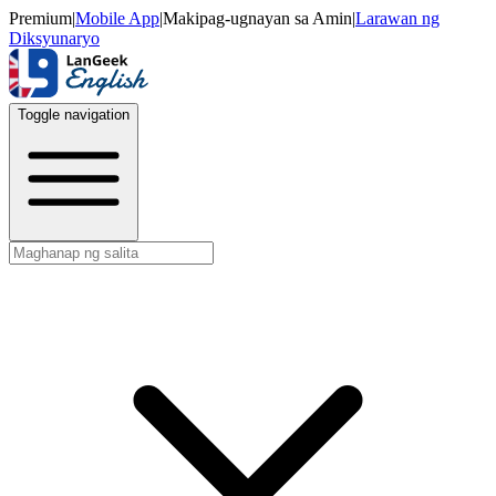
Premium
|
Mobile App
|
Makipag-ugnayan sa Amin
|
Larawan ng
Diksyunaryo
Toggle navigation