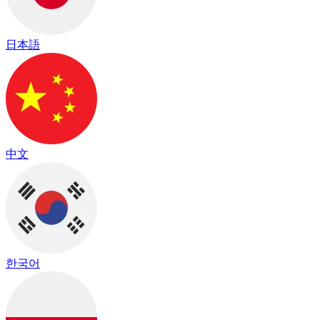
日本語
中文
한국어