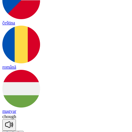
čeština
română
magyar
chough