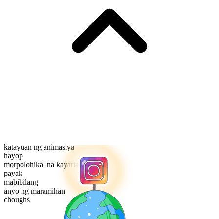
katayuan ng animasiya
hayop
morpolohikal na kayarian
payak
mabibilang
anyo ng maramihan
choughs