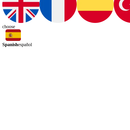
choose
Spanish
español