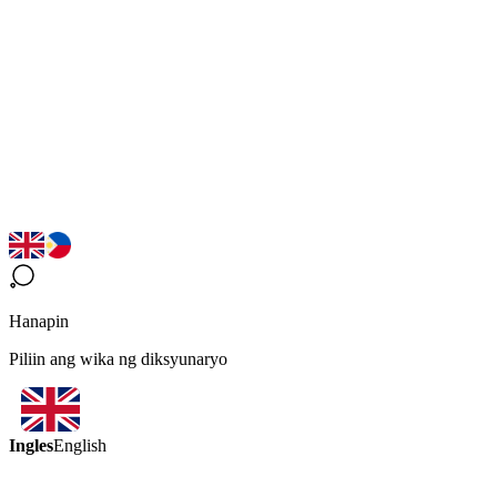
Hanapin
Piliin ang wika ng diksyunaryo
Ingles
English