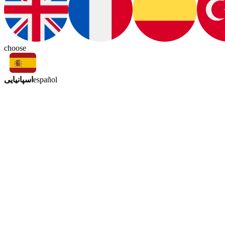
choose
اسپانیایی
español