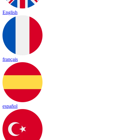
English
français
español