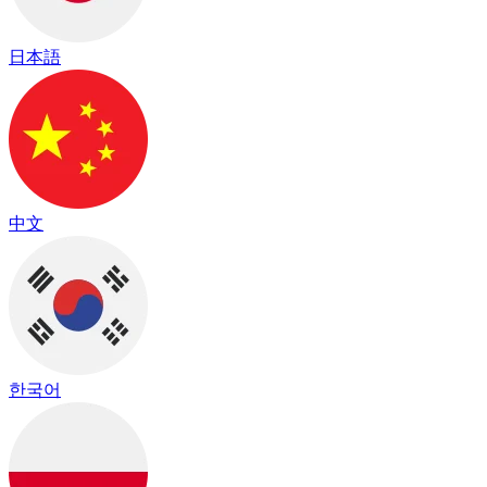
日本語
中文
한국어