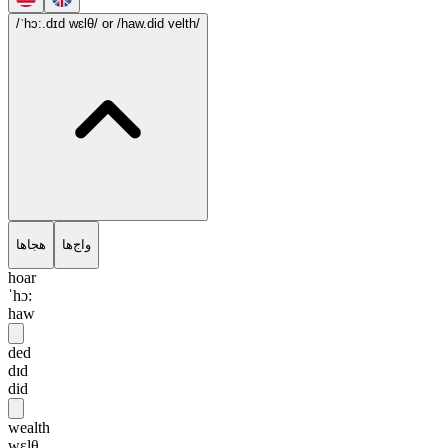
/ˈhɔ:.dɪd wɛlθ/
or /haw.did velth/
واج‌ها
هجاها
hoar
ˈhɔ:
haw
ded
dɪd
did
wealth
wɛlθ