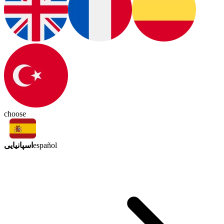
choose
اسپانیایی
español