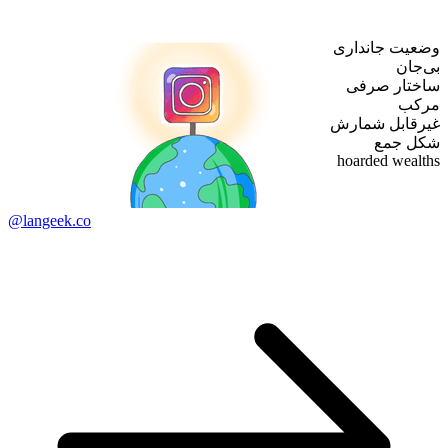
وضعیت جانداری
بی‌جان
ساختار صرفی
مرکب
غیرقابل شمارش
شکل جمع
hoarded wealths
@langeek.co