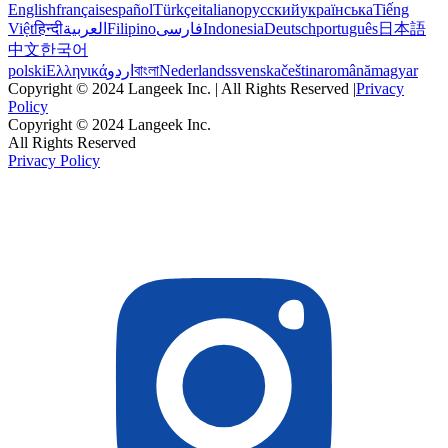
English
français
español
Türkçe
italiano
русский
українська
Tiếng
Việt
हिन्दी
العربية
Filipino
فارسی
Indonesia
Deutsch
português
日本語
中文
한국어
polski
Ελληνικά
اردو
বাংলা
Nederlands
svenska
čeština
română
magyar
Copyright © 2024 Langeek Inc. | All Rights Reserved |
Privacy
Policy
Copyright © 2024 Langeek Inc.
All Rights Reserved
Privacy Policy