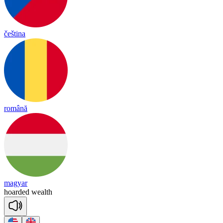
čeština
română
magyar
hoar
ded
wealth