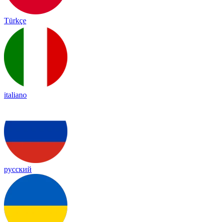
Türkçe
italiano
русский