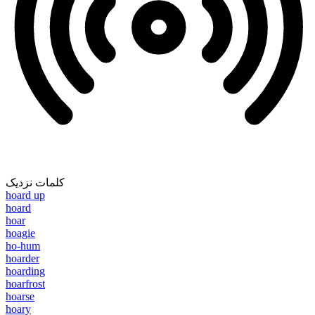
کلمات نزدیک
hoard up
hoard
hoar
hoagie
ho-hum
hoarder
hoarding
hoarfrost
hoarse
hoary