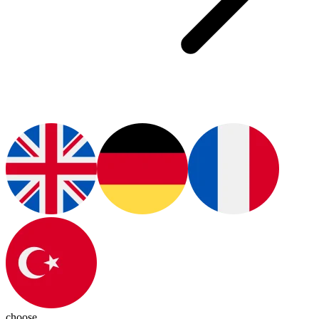
choose