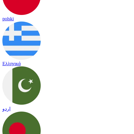
polski
Ελληνικά
اردو