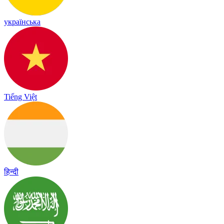
українська
Tiếng Việt
हिन्दी