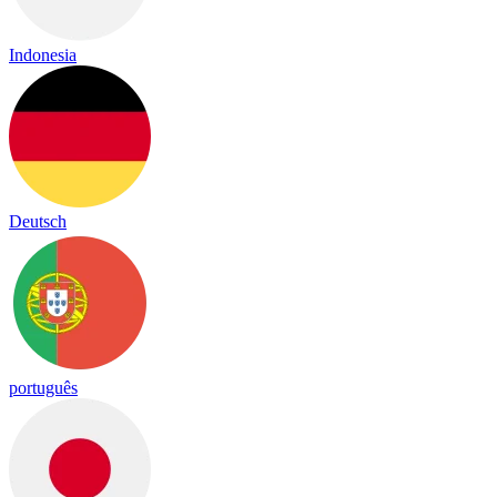
Indonesia
Deutsch
português