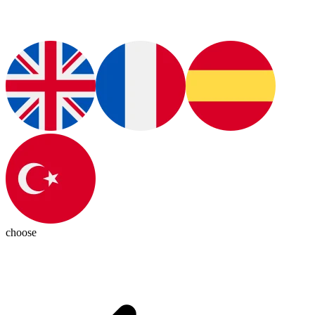
choose